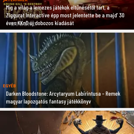
Míg a világ a lemezes játékok eltűnésétől tart, a
Ziggurat Interactive épp most jelentette be a majd’ 30
éves KKnD új dobozos kiadását
EGYÉB
Darken Bloodstone: Arcytaryum Labirintusa – Remek
magyar lapozgatós fantasy játékkönyv