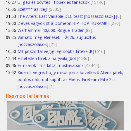
16:27
Új gép és bővítés - tippek és tanácsok
[15146]
16:06
Szét*** az ideg
[5535]
21:53
The Alters: Last Variable DLC teszt [hozzászólások]
[6]
19:00
2 éves vagyok itt a Domeon.HIP-HOP HURÁÁ!!!!!!
[270]
13:06
Warhammer 40,000: Rogue Trader
[88]
09:25
Várható megjelenések – 2026. augusztus
[hozzászólások]
[21]
10:50
Mit játszottál végig legutóbb? Értékeld!
[1616]
12:44
Hihetetlen hírek a nagyvilágból
[4636]
09:46
Filmsarok - mit láttál mostanában?
[43442]
13:02
Kiderült végre, hogy mikor jön a következő Aliens-játék,
pontos dátumot kapott az Aliens: Fireteam Elite 2 is
[hozzászólások]
[1]
Hasznos tartalmak