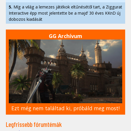
5.
Míg a világ a lemezes játékok eltűnésétől tart, a Ziggurat
Interactive épp most jelentette be a majd’ 30 éves KKnD új
dobozos kiadását
GG Archívum
Ezt még nem találtad ki, próbáld meg most!
Legfrissebb fórumtémák