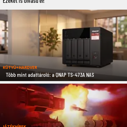
Ezeket is olvasd el!
KÜTYÜ+HARDVER
Több mint adattároló: a QNAP TS-473A NAS
JÁTÉKHÍREK