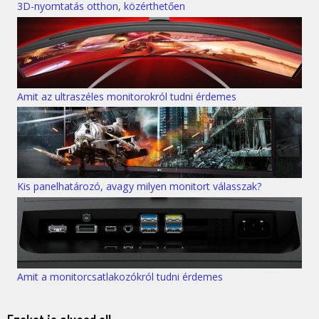
3D-nyomtatás otthon, közérthetően
Amit az ultraszéles monitorokról tudni érdemes
Kis panelhatározó, avagy milyen monitort válasszak?
Amit a monitorcsatlakozókról tudni érdemes