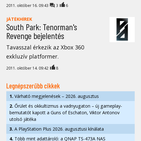
2011. október 16. 09:43
3
6
JÁTÉKHÍREK
South Park: Tenorman's
Revenge bejelentés
Tavasszal érkezik az Xbox 360
exkluzív platformer.
2011. október 14. 09:42
8
Legnépszerűbb cikkek
1.
Várható megjelenések – 2026. augusztus
2.
Őrület és okkultizmus a vadnyugaton – új gameplay-
bemutatót kapott a Guns of Eschaton, Viktor Antonov
utolsó játéka
3.
A PlayStation Plus 2026. augusztusi kínálata
4.
Több mint adattároló: a QNAP TS-473A NAS