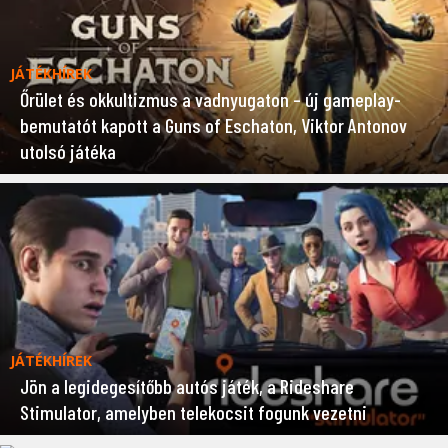
JÁTÉKHÍREK
Őrület és okkultizmus a vadnyugaton – új gameplay-
bemutatót kapott a Guns of Eschaton, Viktor Antonov
utolsó játéka
JÁTÉKHÍREK
Jön a legidegesítőbb autós játék, a Rideshare
Stimulator, amelyben telekocsit fogunk vezetni