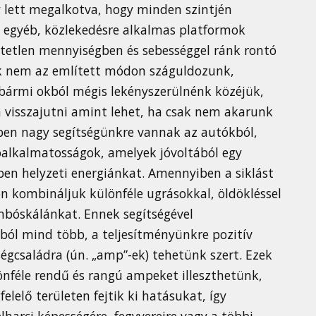
y lett megalkotva, hogy minden szintjén
ve egyéb, közlekedésre alkalmas platformok
etetlen mennyiségben és sebességgel ránk rontó
k nem az említett módon száguldozunk,
bármi okból mégis lekényszerülnénk közéjük,
 visszajutni amint lehet, ha csak nem akarunk
bben nagy segítségünkre vannak az autókból,
óalkalmatosságok, amelyek jóvoltából egy
ben helyzeti energiánkat. Amennyiben a siklást
n kombináljuk különféle ugrásokkal, öldökléssel
ombóskálánkat. Ennek segítségével
ból mind több, a teljesítményünkre pozitív
sségcsaládra (ún. „amp”-ek) tehetünk szert. Ezek
önféle rendű és rangú ampeket illeszthetünk,
lelő területen fejtik ki hatásukat, így
lharci képességére, fegyvereire vagy a többi