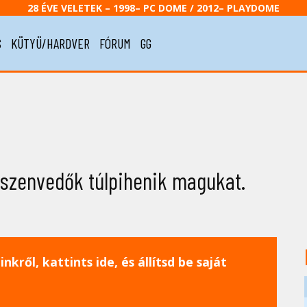
28 ÉVE VELETEK – 1998– PC DOME / 2012– PLAYDOME
S
KÜTYÜ/HARDVER
FÓRUM
GG
 szenvedők túlpihenik magukat.
nkről, kattints ide, és állítsd be saját