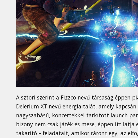
A sztori szerint a Fizzco nevű társaság éppen p
Delerium XT nevű energiaitalát, amely kapcsán 
nagyszabású, koncertekkel tarkított launch part
bizony nem csak játék és mese, éppen itt látja 
takarító – feladatait, amikor ráront egy, az elf