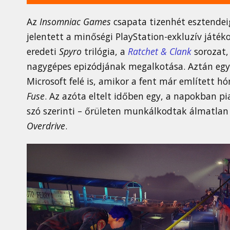
Az
Insomniac Games
csapata tizenhét esztendei
jelentett a minőségi PlayStation-exkluzív játéko
eredeti
Spyro
trilógia, a
Ratchet & Clank
sorozat,
nagygépes epizódjának megalkotása. Aztán egy 
Microsoft felé is, amikor a fent már említett 
Fuse
. Az azóta eltelt időben egy, a napokban pi
szó szerinti – őrületen munkálkodtak álmatlan 
Overdrive
.