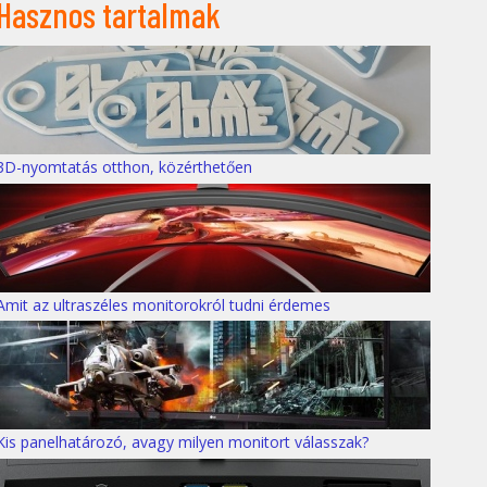
Hasznos tartalmak
3D-nyomtatás otthon, közérthetően
Amit az ultraszéles monitorokról tudni érdemes
Kis panelhatározó, avagy milyen monitort válasszak?