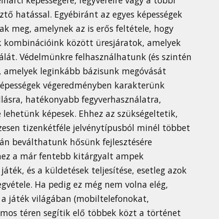
ztő hatással. Egyébiránt az egyes képességek
ak meg, amelynek az is erős feltétele, hogy
k kombinációink között üresjáratok, amelyek
álát. Védelmünkre felhasználhatunk (és szintén
, amelyek leginkább bázisunk megóvását
ív képességek végeredményben karakterünk
llásra, hatékonyabb fegyverhasználatra,
lehetünk képesek. Ehhez az szükségeltetik,
zesen tizenkétféle jelvénytípusból minél többet
án beválthatunk hősünk fejlesztésére
nez a már fentebb kitárgyalt ampek
áték, és a küldetések teljesítése, esetleg azok
gvétele. Ha pedig ez még nem volna elég,
a játék világában (mobiltelefonokat,
os téren segítik elő többek közt a történet