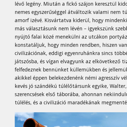
lévő legény. Miután a fickó szájon keresztül k
nemes egyszerűséggel átváltozik valami nem tú
amorf izévé. Kisvártatva kiderül, hogy mindenki 
más választásunk nem lévén – igyekszünk szeb
nyújtó falai közé menekülni az utcákon portyáz
konstatáljuk, hogy minden rendben, hiszen van 
civilizációnak, eddigi egyenruhánkra sincs több
játszósba, és vígan elvagyunk az elkövetkező t
felfedeznek bennünket küllemükben és jellemü
akikkel éppen belekezdenénk némi agresszív v
kevés jó szándékú túlélőtársunk egyike, Walter
szerencsések első táborába, ahonnan nekiindul
túlélés, és a civilizáció maradékának megment