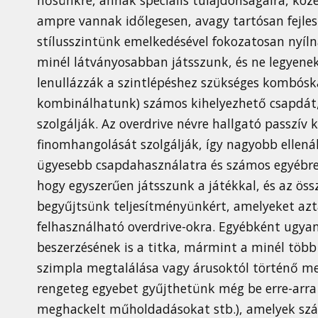
ampre vannak időlegesen, avagy tartósan fejles
stílusszintünk emelkedésével fokozatosan nyíln
minél látványosabban játsszunk, és ne legyene
lenullázzák a szintlépéshez szükséges kombósk
kombinálhatunk) számos kihelyezhető csapdát
szolgálják. Az overdrive névre hallgató passz
finomhangolását szolgálják, így nagyobb ellená
ügyesebb csapdahasználatra és számos egyébre 
hogy egyszerűen játsszunk a játékkal, és az öss
begyűjtsünk teljesítményünkért, amelyeket azt
felhasználható overdrive-okra. Egyébként ugya
beszerzésének is a titka, mármint a minél több j
szimpla megtalálása vagy árusoktól történő me
rengeteg egyebet gyűjthetünk még be erre-arra 
meghackelt műholdadásokat stb.), amelyek szám