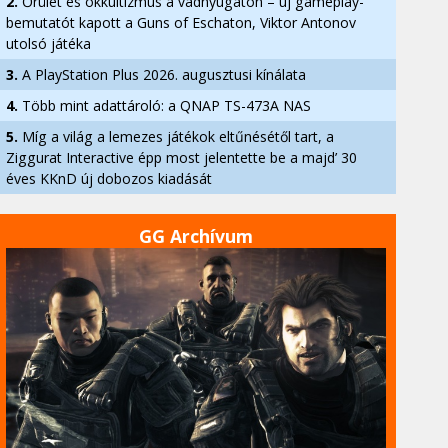
2.
Őrület és okkultizmus a vadnyugaton – új gameplay-
bemutatót kapott a Guns of Eschaton, Viktor Antonov
utolsó játéka
3.
A PlayStation Plus 2026. augusztusi kínálata
4.
Több mint adattároló: a QNAP TS-473A NAS
5.
Míg a világ a lemezes játékok eltűnésétől tart, a
Ziggurat Interactive épp most jelentette be a majd’ 30
éves KKnD új dobozos kiadását
GG Archívum