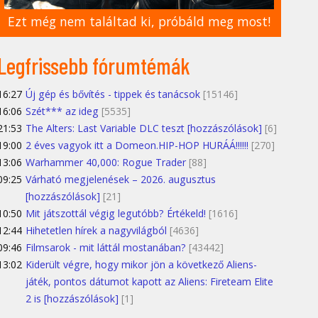
Ezt még nem találtad ki, próbáld meg most!
Legfrissebb fórumtémák
16:27
Új gép és bővítés - tippek és tanácsok
[15146]
16:06
Szét*** az ideg
[5535]
21:53
The Alters: Last Variable DLC teszt [hozzászólások]
[6]
19:00
2 éves vagyok itt a Domeon.HIP-HOP HURÁÁ!!!!!!
[270]
13:06
Warhammer 40,000: Rogue Trader
[88]
09:25
Várható megjelenések – 2026. augusztus
[hozzászólások]
[21]
10:50
Mit játszottál végig legutóbb? Értékeld!
[1616]
12:44
Hihetetlen hírek a nagyvilágból
[4636]
09:46
Filmsarok - mit láttál mostanában?
[43442]
13:02
Kiderült végre, hogy mikor jön a következő Aliens-
játék, pontos dátumot kapott az Aliens: Fireteam Elite
2 is [hozzászólások]
[1]