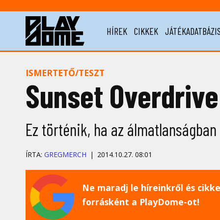
HÍREK
CIKKEK
JÁTÉKADATBÁZI
ISMERTETŐ/TESZT
Sunset Overdrive
Ez történik, ha az álmatlanságban
ÍRTA:
GREGMERCH
2014.10.27. 08:01
Ne maradj le híreinkről és cikkei
forrásként a PlayDome-ot!