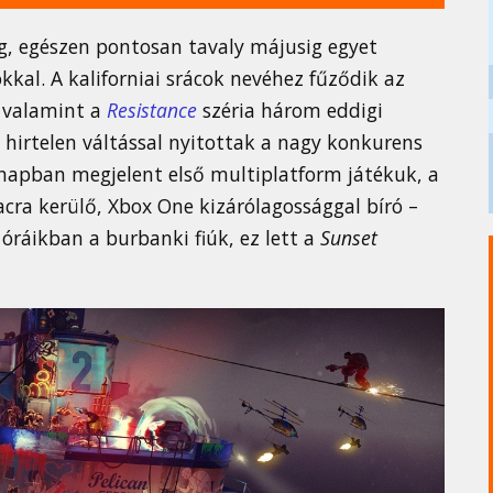
g, egészen pontosan tavaly májusig egyet
kkal. A kaliforniai srácok nevéhez fűződik az
 valamint a
Resistance
széria három eddigi
hirtelen váltással nyitottak a nagy konkurens
hónapban megjelent első multiplatform játékuk, a
acra kerülő, Xbox One kizárólagossággal bíró –
óráikban a burbanki fiúk, ez lett a
Sunset