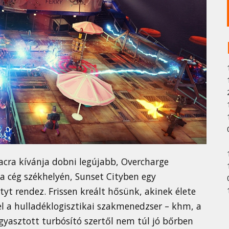
iacra kívánja dobni legújabb, Overcharge
a cég székhelyén, Sunset Cityben egy
yt rendez. Frissen kreált hősünk, akinek élete
el a hulladéklogisztikai szakmenedzser – khm, a
ogyasztott turbósító szertől nem túl jó bőrben