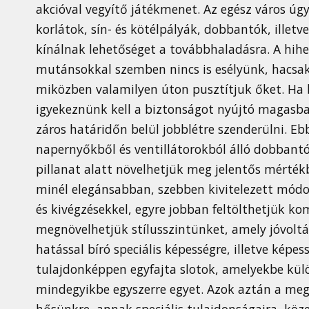
akcióval vegyítő játékmenet. Az egész város úg
korlátok, sín- és kötélpályák, dobbantók, illet
kínálnak lehetőséget a továbbhaladásra. A hih
mutánsokkal szemben nincs is esélyünk, hacsa
miközben valamilyen úton pusztítjuk őket. Ha 
igyekeznünk kell a biztonságot nyújtó magasba
záros határidőn belül jobblétre szenderülni. E
napernyőkből és ventillátorokból álló dobbant
pillanat alatt növelhetjük meg jelentős mérték
minél elegánsabban, szebben kivitelezett módo
és kivégzésekkel, egyre jobban feltölthetjük k
megnövelhetjük stílusszintünket, amely jóvoltá
hatással bíró speciális képességre, illetve képe
tulajdonképpen egyfajta slotok, amelyekbe kül
mindegyikbe egyszerre egyet. Azok aztán a megfe
hősünkre, annak speciális tulajdonságaira, köze