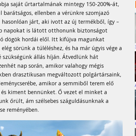
idobja saját űrtartalmának mintegy 150-200%-át,
l barátságos, ellenben a vérünkre szomjazó
hasonlóan járt, aki ivott az új termékből, így –
b napokat is látott otthonunk biztonságot
ó dögök hordái elől. Itt kifújva magunkat
elég sörünk a túléléshez, és ha már úgyis vége a
é szükségünk állás híján. Átvedlünk hát
izenhét nap során, amikor valahogy mégis
kben drasztikusan megváltozott polgártársaink,
éleménycserébe, amikor a semmiből terem elő
, és kiment bennünket. Ő vezet el minket a
unk őrült, ám szélsebes száguldásunknak a
ése reményében.