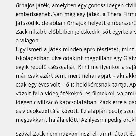
űrhajós játék, amelyben egy gonosz idegen civili
emberiségnek. Van még egy játék, a Thera Fir
játszódik, de abban űrhajók helyett emberszerű 
Zack inkább előbbiben jeleskedik, sőt egyike a 
a világon.
Úgy ismeri a játék minden apró részletét, mint a 
iskolapadban ülve odakint megpillant egy Glaive
egyik repülő csészealját. Ki hinne ilyenkor a s
már csak azért sem, mert néhai apját – aki ak
csak egy éves volt – ő is holdkórosnak tartja. 
vázolt fel a videojátékokról és filmekről, valam
idegen civilizáció kapcsolatában. Zack erre a pa
és videokazettája között. Ez alapján pedig sze
megzakkant halála előtt. Az ilyesmi pedig öröklet
Szóval Zack nem nagyon hiszi el, amit látott é