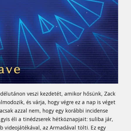
délutánon veszi kezdetét, amikor hősünk, Zack
odozik, és várja, hogy végre ez a nap is véget
hacsak azzal nem, hogy egy korábbi incidense
yis éli a tinédzserek hétköznapjait: suliba jár,
 videojátékával, az Armadával tölti. Ez egy