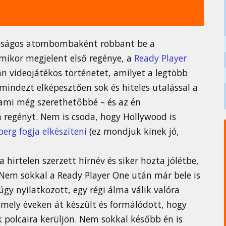
alóságos atombombaként robbant be a
mikor megjelent első regénye, a
Ready Player
yan videojátékos történetet, amilyet a legtöbb
mindezt elképesztően sok és hiteles utalással a
, ami még szerethetőbbé – és az én
regényt. Nem is csoda, hogy Hollywood is
berg fogja elkészíteni
(ez mondjuk kinek jó,
 hirtelen szerzett hírnév és siker hozta jólétbe,
. Nem sokkal a Ready Player One után már bele is
y nyilatkozott, egy régi álma válik valóra
amely éveken át készült és formálódott, hogy
 polcaira kerüljön. Nem sokkal később én is