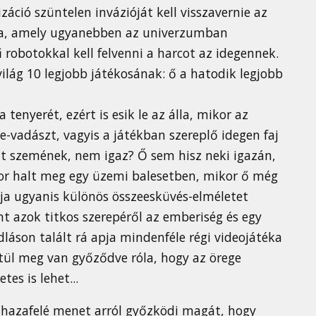
záció szüntelen invázióját kell visszavernie az
ma, amely ugyanebben az univerzumban
robotokkal kell felvenni a harcot az idegennek.
világ 10 legjobb játékosának: ő a hatodik legjobb
tenyerét, ezért is esik le az álla, mikor az
-vadászt, vagyis a játékban szereplő idegen faj
aját szemének, nem igaz? Ő sem hisz neki igazán,
kor halt meg egy üzemi balesetben, mikor ő még
Apja ugyanis különös összeesküvés-elméletet
int azok titkos szerepéről az emberiség és egy
dláson talált rá apja mindenféle régi videojátéka
ntül meg van győződve róla, hogy az örege
es is lehet...
s hazafelé menet arról győzködi magát, hogy