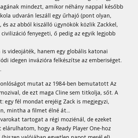
át magának mindezt, amikor néhány nappal később
kola udvarán leszáll egy űrhajó (pont olyan,
és az abból kiszálló ügynökök közlik Zackkel,
civilizáció fenyegeti, ő pedig az egyik legjobb
 is videojáték, hanem egy globális katonai
ódi idegen invázióra felkészítse az emberiséget.
.
sonlóságot mutat az 1984-ben bemutatott Az
mozival, de ezt maga Cline sem titkolja, sőt. A
: egy fél mondat erejéig Zack is megjegyzi,
n, mintha a filmet élné át...
varokat tartogat a régi moziénál, de ezeket
t elárulhatom, hogy a Ready Player One-hoz
 (hiszen valójában egyetlen napot mesél el),