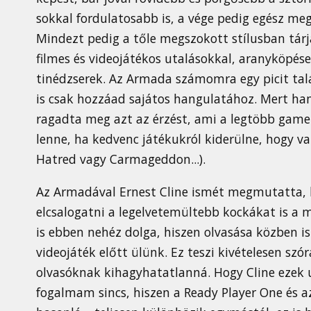
sokkal fordulatosabb is, a vége pedig egész meg
Mindezt pedig a tőle megszokott stílusban tárja
filmes és videojátékos utalásokkal, aranyköpések
tinédzserek. Az Armada számomra egy picit talán
is csak hozzáad sajátos hangulatához. Mert han
ragadta meg azt az érzést, ami a legtöbb game
lenne, ha kedvenc játékukról kiderülne, hogy val
Hatred vagy Carmageddon...).
Az Armadával Ernest Cline ismét megmutatta, ho
elcsalogatni a legelvetemültebb kockákat is a m
is ebben nehéz dolga, hiszen olvasása közben i
videojáték előtt ülünk. Ez teszi kivételesen szó
olvasóknak kihagyhatatlanná. Hogy Cline ezek u
fogalmam sincs, hiszen a Ready Player One és a