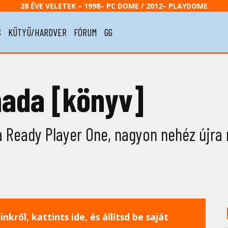
28 ÉVE VELETEK – 1998– PC DOME / 2012– PLAYDOME
S
KÜTYÜ/HARDVER
FÓRUM
GG
mada [könyv]
a Ready Player One, nagyon nehéz újra 
nkről, kattints ide, és állítsd be saját