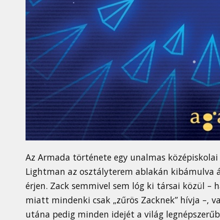
Az Armada története egy unalmas középiskolai 
Lightman az osztályterem ablakán kibámulva álm
érjen. Zack semmivel sem lóg ki társai közül – 
miatt mindenki csak „zűrös Zacknek” hívja –, vag
utána pedig minden idejét a világ legnépszerűbb