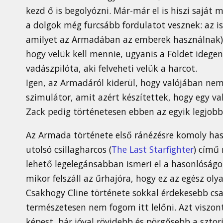
kezd ő is begolyózni. Már-már el is hiszi saj
a dolgok még furcsább fordulatot vesznek: az is
amilyet az Armadában az emberek használnak), 
hogy velük kell mennie, ugyanis a Földet idegen 
vadászpilóta, aki felveheti velük a harcot.
Igen, az Armadáról kiderül, hogy valójában nem
szimulátor, amit azért készítettek, hogy egy val
Zack pedig történetesen ebben az egyik legjobb
Az Armada története első ránézésre komoly ha
utolsó csillagharcos (
The Last Starfighter
) című 
lehető legelegánsabban ismeri el a hasonlóságot
mikor felszáll az űrhajóra, hogy ez az egész olya
Csakhogy Cline története sokkal érdekesebb csa
természetesen nem fogom itt lelőni. Azt viszon
képest, bár jóval rövidebb és pörgősebb a sztori