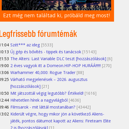
Ezt még nem találtad ki, próbáld meg most!
Legfrissebb fórumtémák
11:04
Szét*** az ideg
[5533]
10:13
Új gép és bővítés - tippek és tanácsok
[15143]
21:53
The Alters: Last Variable DLC teszt [hozzászólások]
[6]
19:00
2 éves vagyok itt a Domeon.HIP-HOP HURÁÁ!!!!!!
[270]
13:06
Warhammer 40,000: Rogue Trader
[88]
09:25
Várható megjelenések – 2026. augusztus
[hozzászólások]
[21]
10:50
Mit játszottál végig legutóbb? Értékeld!
[1616]
12:44
Hihetetlen hírek a nagyvilágból
[4636]
09:46
Filmsarok - mit láttál mostanában?
[43442]
13:02
Kiderült végre, hogy mikor jön a következő Aliens-
játék, pontos dátumot kapott az Aliens: Fireteam Elite
2 is [hozzászólások]
[1]