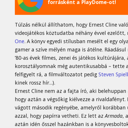
forrásként a PlayDome-ot!
Túlzás nélkül állíthatom, hogy Ernest Cline v
videojátékos köztudatba néhány évvel ezelőtt, 
One
. A könyv egyedi stílusban mesélt el egy ol
gamer a szíve mélyén maga is átélne. Ráadásul 
’80-as évek filmes, zenei és játékos kultúrájára
korosztályomnak még autentikusabbá – tette a 
felfigyelt rá, a filmváltozatot pedig
Steven Spiel
kinek rossz hír...).
Ernest Cline nem az a fajta író, aki belehuppan a
hogy aztán a végsőkig kiélvezze a rivaldafényt
vágott második regényébe, amelyről korábban úg
azzal, hogy papírra vetheti. Ez lett az
Armada
, 
aztán idén ősszel hazánkban is a könyvesboltok