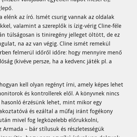
lepő.
 elénk az író. Ismét csurig vannak az oldalak
kel, valamint a szereplők is ízig-vérig Cline-féle
 túlságosan is tiniregény jelleget öltött, de ez
gulat, na az van végig. Cline ismét remekül
rben felmerül időről időre: hogy mennyire menő
óság (kivéve persze, ha a kedvenc játék pl. a
gyan kell olyan regényt írni, amely képes lehet
onitorok és kontrollerek elől. A könyvnek nincs
s hasonló érzésünk lehet, mint mikor egy
rakoztatóvá és ezáltal a műfaj iránt fogékony
tán mivel fog legközelebb előrukkolni,
z Armada – bár stílusuk és részletességük