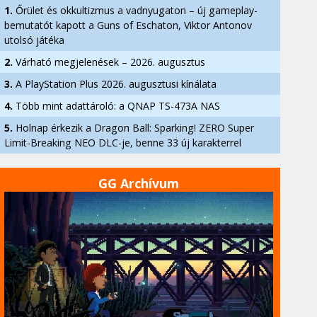
1.
Őrület és okkultizmus a vadnyugaton – új gameplay-
bemutatót kapott a Guns of Eschaton, Viktor Antonov
utolsó játéka
2.
Várható megjelenések – 2026. augusztus
3.
A PlayStation Plus 2026. augusztusi kínálata
4.
Több mint adattároló: a QNAP TS-473A NAS
5.
Holnap érkezik a Dragon Ball: Sparking! ZERO Super
Limit-Breaking NEO DLC-je, benne 33 új karakterrel
GG Archívum