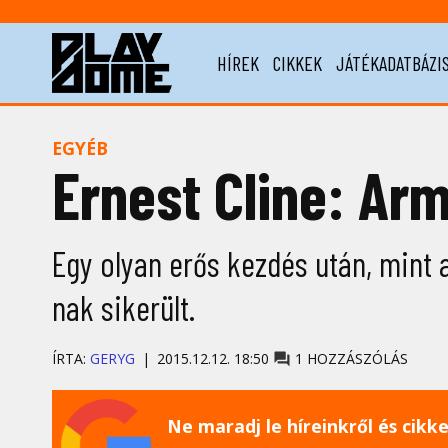
HÍREK
CIKKEK
JÁTÉKADATBÁZI
EGYÉB
Ernest Cline: Ar
Egy olyan erős kezdés után, mint 
nak sikerült.
ÍRTA:
GERYG
2015.12.12. 18:50
1 HOZZÁSZÓLÁS
Ne maradj le híreinkről és cikkei