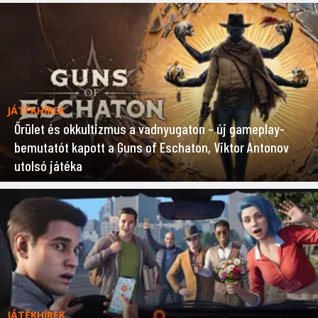
JÁTÉKHÍREK
Őrület és okkultizmus a vadnyugaton – új gameplay-
bemutatót kapott a Guns of Eschaton, Viktor Antonov
utolsó játéka
JÁTÉKHÍREK