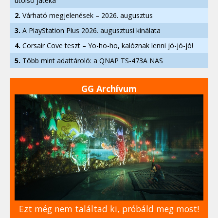
utolsó játéka
2.
Várható megjelenések – 2026. augusztus
3.
A PlayStation Plus 2026. augusztusi kínálata
4.
Corsair Cove teszt – Yo-ho-ho, kalóznak lenni jó-jó-jó!
5.
Több mint adattároló: a QNAP TS-473A NAS
GG Archívum
Ezt még nem találtad ki, próbáld meg most!