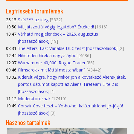
Legfrissebb fórumtémák
23:15
Szét*** az ideg
[5522]
10:50
Mit játszottál végig legutóbb? Értékeld!
[1616]
10:47
Várható megjelenések – 2026. augusztus
[hozzászólások]
[19]
08:31
The Alters: Last Variable DLC teszt [hozzászólások]
[2]
12:44
Hihetetlen hírek a nagyvilágból
[4636]
12:07
Warhammer 40,000: Rogue Trader
[86]
09:46
Filmsarok - mit láttál mostanában?
[43442]
13:02
Kiderült végre, hogy mikor jön a következő Aliens-játék,
pontos dátumot kapott az Aliens: Fireteam Elite 2 is
[hozzászólások]
[1]
11:12
Moderátoroknak
[17410]
10:49
Corsair Cove teszt – Yo-ho-ho, kalóznak lenni jó-jó-jó!
[hozzászólások]
[3]
Hasznos tartalmak