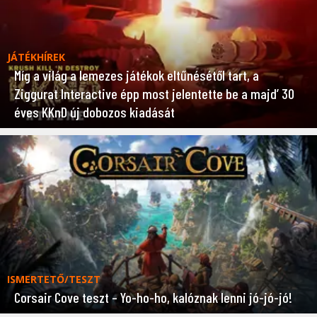
JÁTÉKHÍREK
Míg a világ a lemezes játékok eltűnésétől tart, a
Ziggurat Interactive épp most jelentette be a majd’ 30
éves KKnD új dobozos kiadását
ISMERTETŐ/TESZT
Corsair Cove teszt – Yo-ho-ho, kalóznak lenni jó-jó-jó!