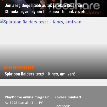
Jön a legidegesítőbb autós játék, a Rideshare
Stimulator, amelyben telekocsit fogunk vezetni
ISMERTETŐ/TESZT
Splatoon Raiders teszt – Kincs, ami van!
PlayDome online magazin
Kövess minket!
Az 1998-ban alapított PC
Facebook