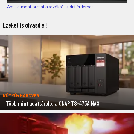
Amit a monitorcsatlakozókról tudni érdemes
Ezeket is olvasd el!
KÜTYÜ+HARDVER
Több mint adattároló: a QNAP TS-473A NAS