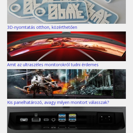
3D-nyomtatás otthon, közérthetően
Amit az ultraszéles monitorokról tudni érdemes
Kis panelhatározó, avagy milyen monitort válasszak?