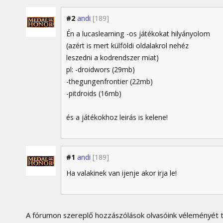
#2
andi
[189]
Én a lucaslearning -os játékokat hilyányolom
(azért is mert külföldi oldalakrol nehéz
leszedni a kodrendszer miat)
pl: -droidwors (29mb)
-thegungenfrontier (22mb)
-pitdroids (16mb)
és a játékokhoz leirás is kelene!
#1
andi
[189]
Ha valakinek van ijenje akor irja le!
A fórumon szereplő hozzászólások olvasóink véleményét tü