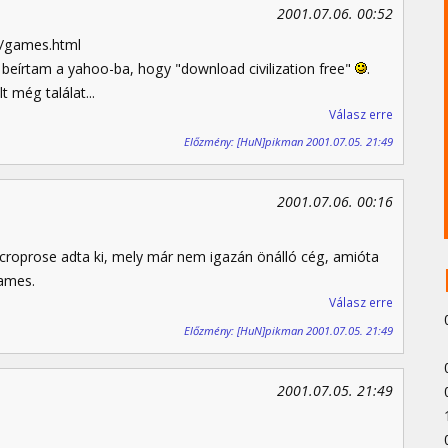
2001.07.06. 00:52
mm/games.html
 beírtam a yahoo-ba, hogy "download civilization free"
.
 még találat...
Válasz erre
Előzmény: [HuN]pikman 2001.07.05. 21:49
2001.07.06. 00:16
Microprose adta ki, mely már nem igazán önálló cég, amióta
rames.
Válasz erre
Előzmény: [HuN]pikman 2001.07.05. 21:49
2001.07.05. 21:49