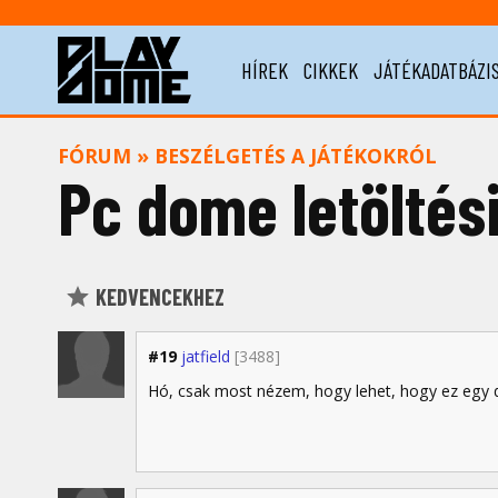
HÍREK
CIKKEK
JÁTÉKADATBÁZI
FÓRUM
»
BESZÉLGETÉS A JÁTÉKOKRÓL
Pc dome letöltés
KEDVENCEKHEZ
#19
jatfield
[3488]
Hó, csak most nézem, hogy lehet, hogy ez egy