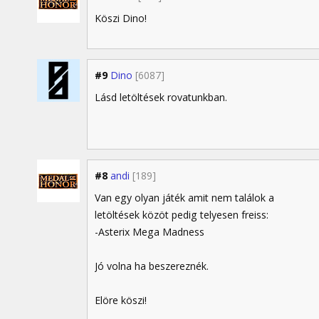
Köszi Dino!
#9
Dino
[6087]
Lásd letöltések rovatunkban.
#8
andi
[189]
Van egy olyan játék amit nem találok a
letöltések közöt pedig telyesen freiss:
-Asterix Mega Madness
Jó volna ha beszereznék.
Elöre köszi!