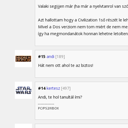
Valaki segijjen már (ha már a nyelvtanrol van sz
Azt hallottam hogy a Civilization 1ső részét le leh
MIvel a Dos verziom nem tom miért de nem m
így ha megmondanátok honnan lehetne letolte
#15
andi
[189]
Hát nem ott ahol te az biztos!
#14
kertesz
[497]
Andi, te hol tanultál írni?
PC/PS2/XBOX