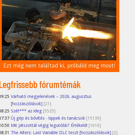
Ezt még nem találtad ki, próbáld meg most!
Legfrissebb fórumtémák
09:25
Várható megjelenések – 2026. augusztus
[hozzászólások]
[21]
08:25
Szét*** az ideg
[5525]
07:37
Új gép és bővítés - tippek és tanácsok
[15139]
10:50
Mit játszottál végig legutóbb? Értékeld!
[1616]
08:31
The Alters: Last Variable DLC teszt [hozzászólások]
[2]