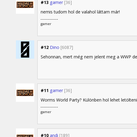
#13
gamer
[36]
nemis tudom hol de valahol láttam már!
gamer
#12
Dino
[6087]
Sehonnan, mert még nem jelent meg a WWP d
#11
gamer
[36]
Worms World Party? Különben hol lehet letölten
gamer
#10
andi
[189]