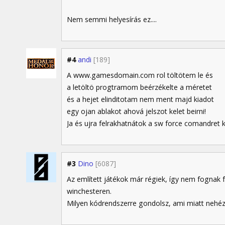
Nem semmi helyesírás ez....
#4
andi
[189]
A www.gamesdomain.com rol töltötem le és
a letöltö progtramom beérzékelte a méretet
és a hejet elinditotam nem ment majd kiadot
egy ojan ablakot ahová jelszot kelet beirni!
Ja és ujra felrakhatnátok a sw force comandret k
#3
Dino
[6087]
Az említett játékok már régiek, így nem fognak fe
winchesteren.
Milyen kódrendszerre gondolsz, ami miatt nehéz 