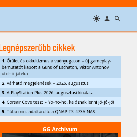
Legnépszerűbb cikkek
1.
Őrület és okkultizmus a vadnyugaton – új gameplay-
bemutatót kapott a Guns of Eschaton, Viktor Antonov
utolsó játéka
2.
Várható megjelenések – 2026. augusztus
3.
A PlayStation Plus 2026. augusztusi kínálata
4.
Corsair Cove teszt – Yo-ho-ho, kalóznak lenni jó-jó-jó!
5.
Több mint adattároló: a QNAP TS-473A NAS
GG Archívum