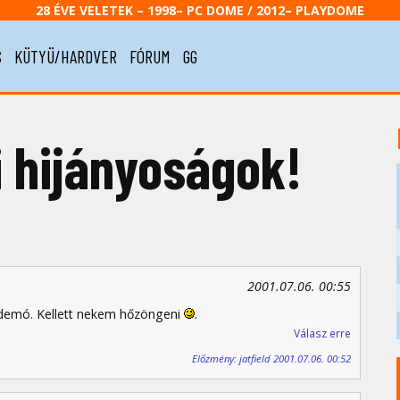
28 ÉVE VELETEK – 1998– PC DOME / 2012– PLAYDOME
S
KÜTYÜ/HARDVER
FÓRUM
GG
i hijányoságok!
2001.07.06. 00:55
 demó. Kellett nekem hőzöngeni
.
Válasz erre
Előzmény: jatfield 2001.07.06. 00:52