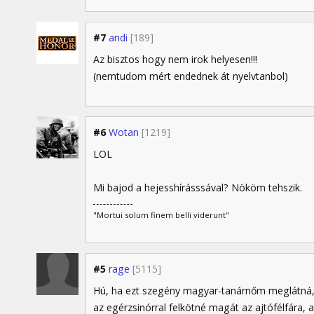
#7
andi
[189]
Az bisztos hogy nem irok helyesen!!!
(nemtudom mért endednek át nyelvtanbol)
#6
Wotan
[1219]
LOL
Mi bajod a hejesshírásssával? Nököm tehszik.
"Mortui solum finem belli viderunt"
#5
rage
[5115]
Hú, ha ezt szegény magyar-tanárnőm meglátná
az egérzsinórral felkötné magát az ajtófélfára, az