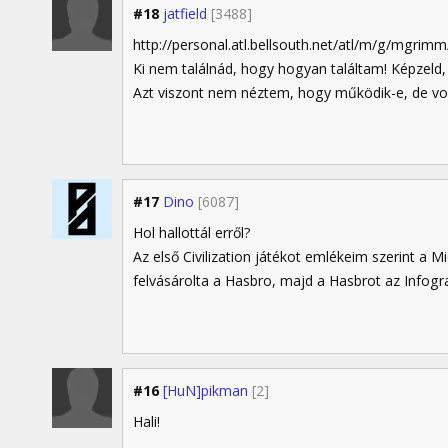
#18
jatfield
[3488]
http://personal.atl.bellsouth.net/atl/m/g/mgri
Ki nem találnád, hogy hogyan találtam! Képzeld,
Azt viszont nem néztem, hogy működik-e, de volt
#17
Dino
[6087]
Hol hallottál erről?
Az első Civilization játékot emlékeim szerint a 
felvásárolta a Hasbro, majd a Hasbrot az Infog
#16
[HuN]pikman
[2]
Hali!