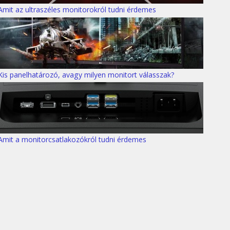
Amit az ultraszéles monitorokról tudni érdemes
Kis panelhatározó, avagy milyen monitort válasszak?
Amit a monitorcsatlakozókról tudni érdemes