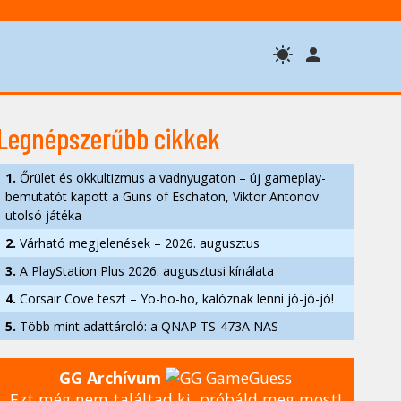
Legnépszerűbb cikkek
1.
Őrület és okkultizmus a vadnyugaton – új gameplay-
bemutatót kapott a Guns of Eschaton, Viktor Antonov
utolsó játéka
2.
Várható megjelenések – 2026. augusztus
3.
A PlayStation Plus 2026. augusztusi kínálata
4.
Corsair Cove teszt – Yo-ho-ho, kalóznak lenni jó-jó-jó!
5.
Több mint adattároló: a QNAP TS-473A NAS
GG Archívum
Ezt még nem találtad ki, próbáld meg most!