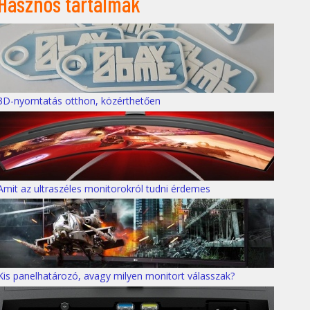
Hasznos tartalmak
3D-nyomtatás otthon, közérthetően
Amit az ultraszéles monitorokról tudni érdemes
Kis panelhatározó, avagy milyen monitort válasszak?