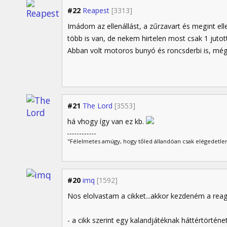
#22
Reapest
[3313]
Imádom az ellenállást, a zűrzavart és megint elle
több is van, de nekem hirtelen most csak 1 juto
Abban volt motoros bunyó és roncsderbi is, mégi
#21
The Lord
[3553]
há vhogy így van ez kb.
"Félelmetes amúgy, hogy tőled állandóan csak elégedetlen
#20
imq
[1592]
Nos elolvastam a cikket...akkor kezdeném a rea
- a cikk szerint egy kalandjátéknak háttértörténe