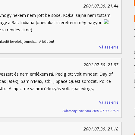
2001.07.30. 21:44
 vhogy nekem nem jött be sose, KQkal sajna nem tuttam
vagy a 3at. Indiana Jonesokat szerettem még nagyon
 eza rendes címe)
kedő levelek jönnek..." A köbön!
Válasz erre
2001.07.30. 21:37
veszett és nem emléxem rá. Pedig ott volt minden: Day of
cas játék), Sam'n'Max, stb..., Space Quest sorozat, Police
tb... A lap címe valami űrkutyás volt: spacedogs,
Válasz erre
Előzmény: The Lord 2001.07.30. 21:18
2001.07.30. 21:18