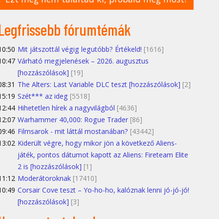
Legfrissebb fórumtémák
10:50
Mit játszottál végig legutóbb? Értékeld!
[1616]
10:47
Várható megjelenések – 2026. augusztus
[hozzászólások]
[19]
08:31
The Alters: Last Variable DLC teszt [hozzászólások]
[2]
15:19
Szét*** az ideg
[5518]
12:44
Hihetetlen hírek a nagyvilágból
[4636]
12:07
Warhammer 40,000: Rogue Trader
[86]
09:46
Filmsarok - mit láttál mostanában?
[43442]
13:02
Kiderült végre, hogy mikor jön a következő Aliens-
játék, pontos dátumot kapott az Aliens: Fireteam Elite
2 is [hozzászólások]
[1]
11:12
Moderátoroknak
[17410]
10:49
Corsair Cove teszt – Yo-ho-ho, kalóznak lenni jó-jó-jó!
[hozzászólások]
[3]