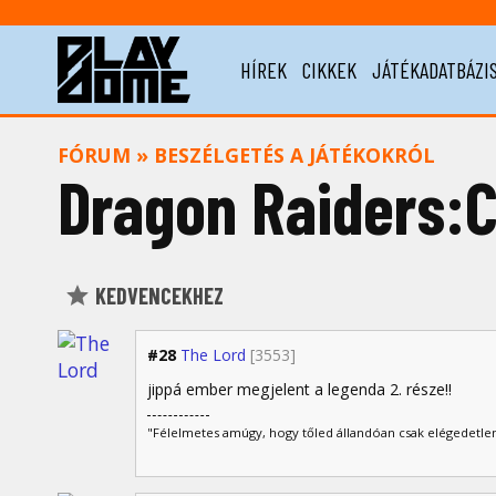
HÍREK
CIKKEK
JÁTÉKADATBÁZI
FÓRUM
»
BESZÉLGETÉS A JÁTÉKOKRÓL
Dragon Raiders:C
KEDVENCEKHEZ
#28
The Lord
[3553]
jippá ember megjelent a legenda 2. része!!
"Félelmetes amúgy, hogy tőled állandóan csak elégedetlen