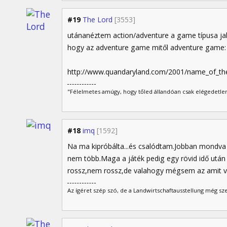
#19
The Lord
[3553]
utánanéztem action/adventure a game típusa jahh
hogy az adventure game mitől adventure game:
http://www.quandaryland.com/2001/name_of_t
"Félelmetes amúgy, hogy tőled állandóan csak elégedetlen
#18
imq
[1592]
Na ma kipróbálta...és csalódtam.Jobban mondva 
nem több.Maga a játék pedig egy rövid idő után 
rossz,nem rossz,de valahogy mégsem az amit vá
Az ígéret szép szó, de a Landwirtschaftausstellung még sz