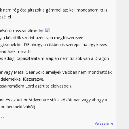
sak nem rég óta játszok a gémmel azt kell mondanom itt is
sél el
őhősünk rosszat álmodott
ly a készítők szerint azért van megfűszerezve
ítsenek ki - DE ahogy a cikkben is szerepel ha egy kevés
andjáték marad!!!
és eddigi tapasztalataim alapján nem túl sok van a Dragon
er vagy Metal Gear Solid,amelyek valóban nem mondhatóak
delemekkel fűszerezve.
vassa(remélem Lord azért te elolvasod!).
re és az Action/Adventure stílus között van,vagy ahogy a
on perspektívából).
ebb.
Válasz erre