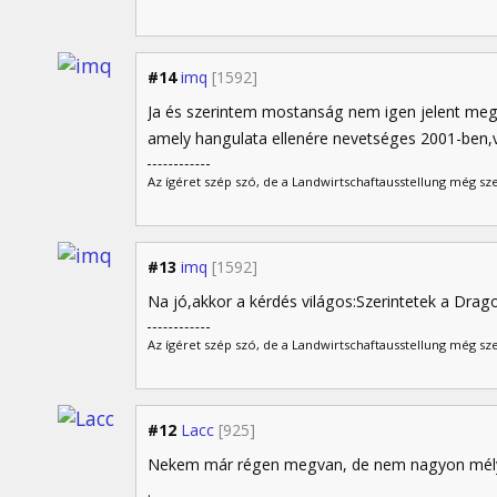
#14
imq
[1592]
Ja és szerintem mostanság nem igen jelent meg í
amely hangulata ellenére nevetséges 2001-ben,va
Az ígéret szép szó, de a Landwirtschaftausstellung még sz
#13
imq
[1592]
Na jó,akkor a kérdés világos:Szerintetek a Drag
Az ígéret szép szó, de a Landwirtschaftausstellung még sz
#12
Lacc
[925]
Nekem már régen megvan, de nem nagyon mély
.