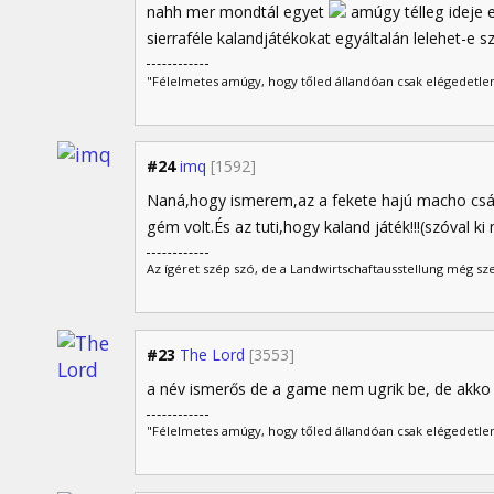
nahh mer mondtál egyet
amúgy télleg ideje e
sierraféle kalandjátékokat egyáltalán lelehet-e 
"Félelmetes amúgy, hogy tőled állandóan csak elégedetlen
#24
imq
[1592]
Naná,hogy ismerem,az a fekete hajú macho csák
gém volt.És az tuti,hogy kaland játék!!!(szóval k
Az ígéret szép szó, de a Landwirtschaftausstellung még sz
#23
The Lord
[3553]
a név ismerős de a game nem ugrik be, de akko 
"Félelmetes amúgy, hogy tőled állandóan csak elégedetlen