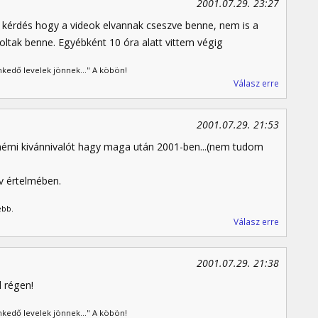
2001.07.29. 23:27
s kérdés hogy a videok elvannak cseszve benne, nem is a
oltak benne. Egyébként 10 óra alatt vittem végig
kedő levelek jönnek..." A köbön!
Válasz erre
2001.07.29. 21:53
m némi kivánnivalót hagy maga után 2001-ben...(nem tudom
v értelmében.
ebb.
Válasz erre
2001.07.29. 21:38
l régen!
kedő levelek jönnek..." A köbön!