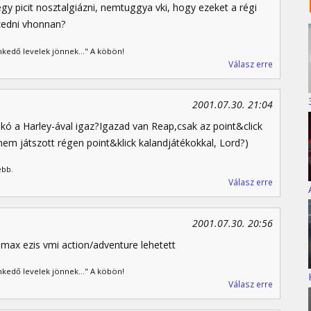
gy picit nosztalgiázni, nemtuggya vki, hogy ezeket a régi
szedni vhonnan?
kedő levelek jönnek..." A köbön!
Válasz erre
2001.07.30. 21:04
ó a Harley-ával igaz?Igazad van Reap,csak az point&click
i nem játszott régen point&klick kalandjátékokkal, Lord?)
ebb.
Válasz erre
2001.07.30. 20:56
max ezis vmi action/adventure lehetett
kedő levelek jönnek..." A köbön!
Válasz erre