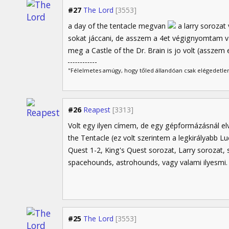
#27
The Lord
[3553]
a day of the tentacle megvan
a larry sorozat
sokat jáccani, de asszem a 4et végignyomtam 
meg a Castle of the Dr. Brain is jo volt (asszem
"Félelmetes amúgy, hogy tőled állandóan csak elégedetlen
#26
Reapest
[3313]
Volt egy ilyen címem, de egy gépformázásnál el
the Tentacle (ez volt szerintem a legkirályabb Lu
Quest 1-2, King's Quest sorozat, Larry sorozat, s
spacehounds, astrohounds, vagy valami ilyesmi.
#25
The Lord
[3553]