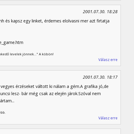
2001.07.30. 18:28
 és kapsz egy linket, érdemes elolvasni mer azt firtatja
he_game.htm
kedő levelek jönnek..." A köbön!
Válasz erre
2001.07.30. 18:17
vegyes érzéseket váltott ki nálam a gém.A grafika jó,de
uncsi lesz- bár még csak az elején járok.Szóval nem
rtam...
ebb.
Válasz erre