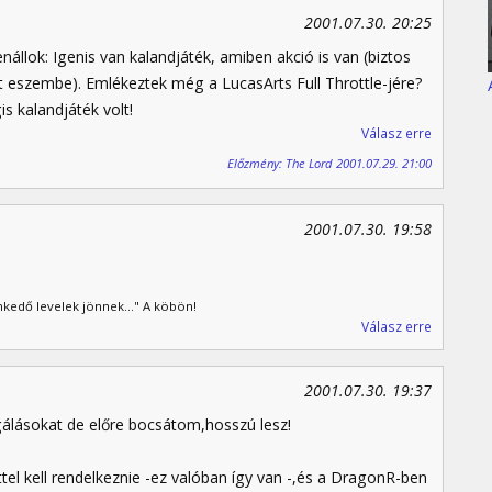
2001.07.30. 20:25
nállok: Igenis van kalandjáték, amiben akció is van (biztos
tt eszembe). Emlékeztek még a LucasArts Full Throttle-jére?
s kalandjáték volt!
Válasz erre
Előzmény: The Lord 2001.07.29. 21:00
2001.07.30. 19:58
kedő levelek jönnek..." A köbön!
Válasz erre
2001.07.30. 19:37
gálásokat de előre bocsátom,hosszú lesz!
ttel kell rendelkeznie -ez valóban így van -,és a DragonR-ben