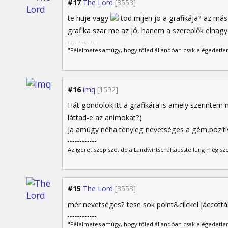
#17
The Lord
[3553]
te huje vagy
tod mijen jo a grafikája? az má
grafika szar me az jó, hanem a szereplők elnagy
"Félelmetes amúgy, hogy tőled állandóan csak elégedetlen
#16
imq
[1592]
Hát gondolok itt a grafikára is amely szerinte
láttad-e az animokat?)
Ja amúgy néha tényleg nevetséges a gém,pozití
Az ígéret szép szó, de a Landwirtschaftausstellung még sz
#15
The Lord
[3553]
mér nevetséges? tese sok point&clickel jáccottá
"Félelmetes amúgy, hogy tőled állandóan csak elégedetlen