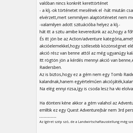
valóban nincs konkrét kerettörténet
- a klj.-ok történetet mesélnek el -hát miután c
elvérzett,mert semmilyen alaptörténetet nem me
-valamilyen adott szituációba helyez a klj.-
hát itt a szitu amibe keveredünk az az,hogy a f
És itt jön be az Action/adventure kategória,ame
akcióelemekkel,hogy szélesebb közönségnet elég
akció rész van benne attól az még ugyanúgy kal
Itt rögtön jön a kérdés mennyi akció van benne,
Raidersben.
Az is biztos,hogy ez a gém nem egy Tomb Raid
kalandnak,hanem egyértelműen akciójáték,kalan
Na elég ennyi rizsa,így is csoda lesz ha vki elol
Ha dönteni kéne akkor a gém valahol az Adventu
említik ez egy Quest Adventure(bár nem 3rd pers
Az ígéret szép szó, de a Landwirtschaftausstellung még sz