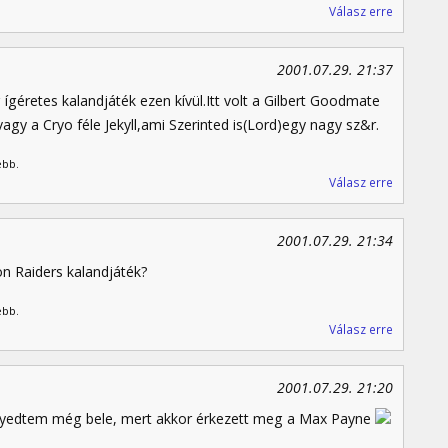
Válasz erre
2001.07.29. 21:37
géretes kalandjáték ezen kívül.Itt volt a Gilbert Goodmate
gy a Cryo féle Jekyll,ami Szerinted is(Lord)egy nagy sz&r.
ebb.
Válasz erre
2001.07.29. 21:34
on Raiders kalandjáték?
ebb.
Válasz erre
2001.07.29. 21:20
edtem még bele, mert akkor érkezett meg a Max Payne