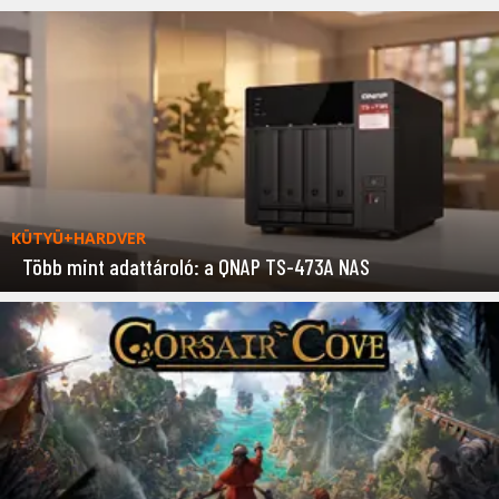
KÜTYÜ+HARDVER
Több mint adattároló: a QNAP TS-473A NAS