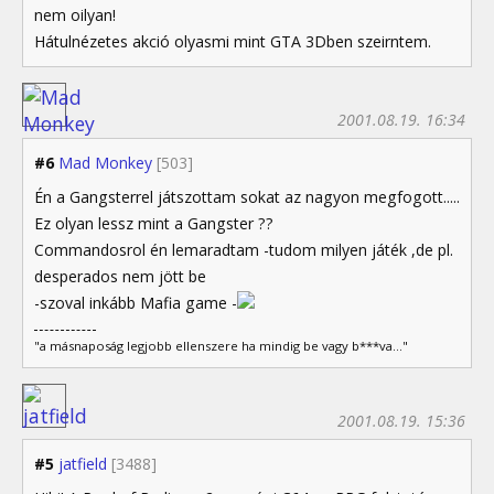
nem oilyan!
Hátulnézetes akció olyasmi mint GTA 3Dben szeirntem.
2001.08.19. 16:34
#6
Mad Monkey
[503]
Én a Gangsterrel játszottam sokat az nagyon megfogott.....
Ez olyan lessz mint a Gangster ??
Commandosrol én lemaradtam -tudom milyen játék ,de pl.
desperados nem jött be
-szoval inkább Mafia game -
"a másnaposág legjobb ellenszere ha mindig be vagy b***va..."
2001.08.19. 15:36
#5
jatfield
[3488]