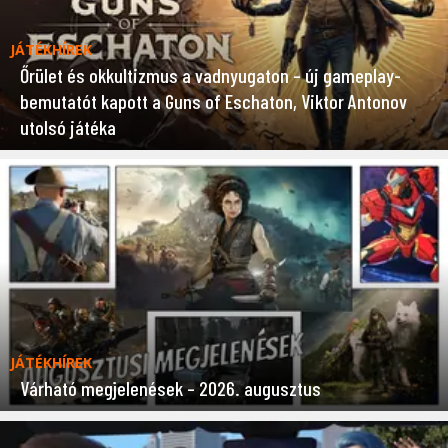
JÁTÉKHÍREK
Őrület és okkultizmus a vadnyugaton – új gameplay-
bemutatót kapott a Guns of Eschaton, Viktor Antonov
utolsó játéka
JÁTÉKHÍREK
Várható megjelenések – 2026. augusztus