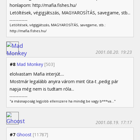
honlapom: http://mafia.fishes.hu/
Letöltések, végigjátszás, MAGYAROSÍTÁS, savegame, stb...
Letöltések, végigjátszás, MAGYAROSÍTÁS, savegame, stb.:
http://mafia.fishes.hu/
2001.08.20. 19:23
#8
Mad Monkey
[503]
elolvastam Mafia interjút....
Mostmár legalább anyira várom mint Gta-t ,pedig pár
napja még nem is tudtam róla...
"a másnaposág legjobb ellenszere ha mindig be vagy b***va..."
2001.08.19. 17:17
#7
Ghoost
[11787]