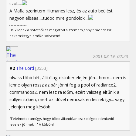
szol.....
A Mafia szerintem Hitmanes lesz, és az auto beülést
nagyon elbaaa.....tudod mire gondolok....
Ha kilépek a sötétből,és meglátod a szemem,annyit mondassz
nekem:kegyelem!De sohasem!
2001.08.19. 02:23
#2
The Lord
[3553]
olvass több hírt, állítólag oktober elején jön... hmm... nem is
lenne olyan rossz az bár jönni fog a pool of radiance2,
commandos2, nem lesz rá időm, ezért valszeg eltűnik a
süllyesztőben, mert az idővel nemcsak én leszek így... vagy
jelenjen meg később
"Félelmetes amúgy, hogy tőled állandóan csak elégedetlenkedő
levelek jönnek..." A köbön!