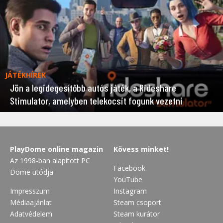
JÁTÉKHÍREK
Jön a legidegesítőbb autós játék, a Rideshare
Stimulator, amelyben telekocsit fogunk vezetni
PlayDome online magazin
Kövess minket!
Az 1998-ban alapított PC
Facebook
Dome utódja
YouTube
Impresszum
Instagram
Médiaajánlat
Steam csoport
Adatvédelem
Steam kurátor