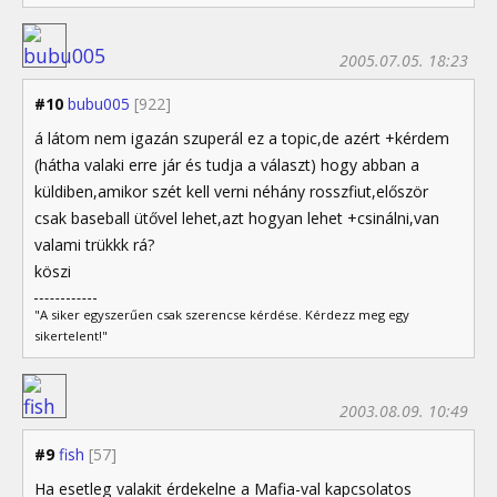
2005.07.05. 18:23
#10
bubu005
[922]
á látom nem igazán szuperál ez a topic,de azért +kérdem
(hátha valaki erre jár és tudja a választ) hogy abban a
küldiben,amikor szét kell verni néhány rosszfiut,először
csak baseball ütővel lehet,azt hogyan lehet +csinálni,van
valami trükkk rá?
köszi
"A siker egyszerűen csak szerencse kérdése. Kérdezz meg egy
sikertelent!"
2003.08.09. 10:49
#9
fish
[57]
Ha esetleg valakit érdekelne a Mafia-val kapcsolatos