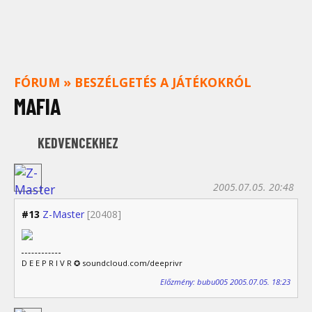
FÓRUM
»
BESZÉLGETÉS A JÁTÉKOKRÓL
MAFIA
KEDVENCEKHEZ
2005.07.05. 20:48
#13
Z-Master
[20408]
D E E P R I V R ✪ soundcloud.com/deeprivr
Előzmény: bubu005 2005.07.05. 18:23