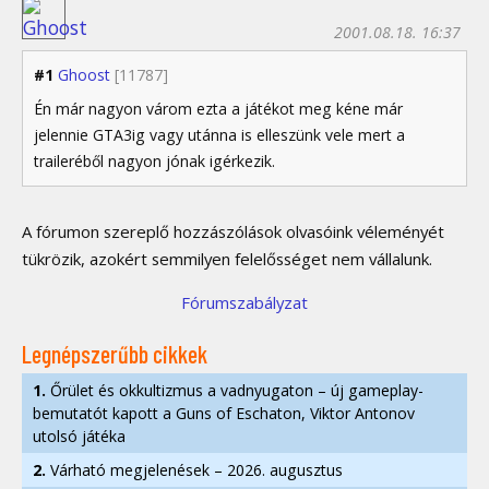
2001.08.18. 16:37
#1
Ghoost
[11787]
Én már nagyon várom ezta a játékot meg kéne már
jelennie GTA3ig vagy utánna is elleszünk vele mert a
traileréből nagyon jónak igérkezik.
A fórumon szereplő hozzászólások olvasóink véleményét
tükrözik, azokért semmilyen felelősséget nem vállalunk.
Fórumszabályzat
Legnépszerűbb cikkek
1.
Őrület és okkultizmus a vadnyugaton – új gameplay-
bemutatót kapott a Guns of Eschaton, Viktor Antonov
utolsó játéka
2.
Várható megjelenések – 2026. augusztus