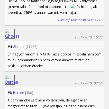
Hihi! A Pool of Radience2 egy régi C64-es RPG folytatása
(ki nem találnád-a Pool of Radiance 1-é
, és hidd el, aki
szereti az CRPG-t, annak van mit várni rajta!
Előzmény: Ghoost 2001.08.19. 15:33
2001.08.19. 15:33
#4
Ghoost
[11787]
Én nagyon várom a MAFIAT az a poolos micsoda nem tom
mi a Commandost én nem várom annyira mint ti ez
sokkkal jobban érdekel.
2001.08.19. 02:59
#3
Bercee
[486]
A commandos2ért nem voltam oda, de egy trailer
megtekintése után......Qrva jo!!!!!Jah, ez a topic nem erről