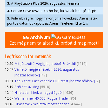
3.
A PlayStation Plus 2026. augusztusi kínálata
4.
Corsair Cove teszt – Yo-ho-ho, kalóznak lenni jó-jó-jó!
5.
Kiderült végre, hogy mikor jön a következő Aliens-játék,
pontos dátumot kapott az Aliens: Fireteam Elite 2 is
GG Archívum
Ezt még nem találtad ki, próbáld meg most!
Legfrissebb fórumtémák
10:50
Mit játszottál végig legutóbb? Értékeld!
[1616]
10:47
Várható megjelenések – 2026. augusztus
[hozzászólások]
[19]
08:31
The Alters: Last Variable DLC teszt [hozzászólások]
[2]
15:19
Szét*** az ideg
[5518]
12:44
Hihetetlen hírek a nagyvilágból
[4636]
12:07
Warhammer 40,000: Rogue Trader
[86]
09:46
Filmsarok - mit láttál mostanában?
[43442]