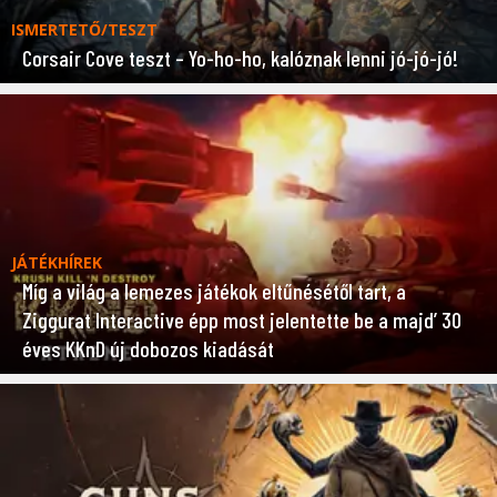
ISMERTETŐ/TESZT
Corsair Cove teszt – Yo-ho-ho, kalóznak lenni jó-jó-jó!
JÁTÉKHÍREK
Míg a világ a lemezes játékok eltűnésétől tart, a
Ziggurat Interactive épp most jelentette be a majd’ 30
éves KKnD új dobozos kiadását