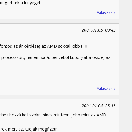
megertitek a lenyeget.
Válasz erre
2001.01.05. 09:43
ontos az ár kérdése) az AMD sokkal jobb !!!!!!!
 processzort, hanem saját pénzébol kuporgatja össze, az
Válasz erre
2001.01.04. 23:13
hhez hozzá kell szokni nincs mit tenni jobb mint az AMD
ok mert azt tudják megfizetni!