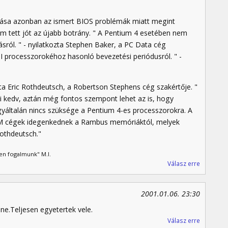
lítása azonban az ismert BIOS problémák miatt megint
sem tett jót az újabb botrány. " A Pentium 4 esetében nem
sról. " - nyilatkozta Stephen Baker, a PC Data cég
III processzorokéhoz hasonló bevezetési periódusról. " -
a Eric Rothdeutsch, a Robertson Stephens cég szakértője. "
i kedv, aztán még fontos szempont lehet az is, hogy
gyáltalán nincs szüksége a Pentium 4-es processzorokra. A
EM cégek idegenkednek a Rambus memóriáktól, melyek
Rothdeutsch."
en fogalmunk" M.I.
Válasz erre
2001.01.06. 23:30
ne.Teljesen egyetertek vele.
Válasz erre