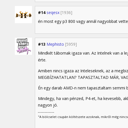
#14
seqesx
[1936]
én most egy p3 800 vagy annál nagyobbat vett
#13
Mephisto
[5959]
Mindkét tábornak igaza van. Az Intelnek van a le
érte.
Amiben nincs igaza az Inteleseknek, az a me
MEGBÍZHATATLAN? TAPASZTALTAD MÁR, VAG
Én egy darab AMD-n nem tapasztaltam semmi baj
Mindegy, ha van pénzed, P4-et, ha kevesebb, ak
nagyon jó.
"A bölcselet csupán költészete azoknak, mikről még nincs