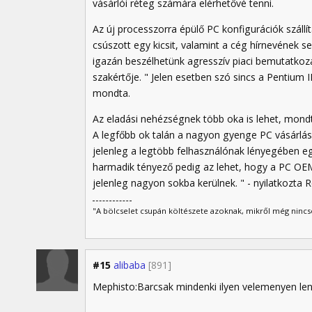
vásárlói réteg számára elérhetővé tenni.
Az új processzorra épülő PC konfigurációk szál
csúszott egy kicsit, valamint a cég hírnevének 
igazán beszélhetünk agresszív piaci bemutatkozá
szakértője. " Jelen esetben szó sincs a Pentium 
mondta.
Az eladási nehézségnek több oka is lehet, mondt
A legfőbb ok talán a nagyon gyenge PC vásárlás
jelenleg a legtöbb felhasználónak lényegében e
harmadik tényező pedig az lehet, hogy a PC O
jelenleg nagyon sokba kerülnek. " - nyilatkozta 
"A bölcselet csupán költészete azoknak, mikről még nincs
#15
alibaba
[891]
Mephisto:Barcsak mindenki ilyen velemenyen len