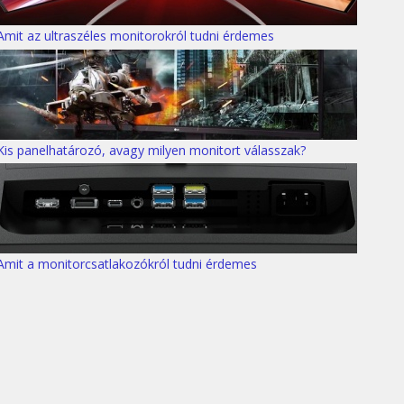
Amit az ultraszéles monitorokról tudni érdemes
Kis panelhatározó, avagy milyen monitort válasszak?
Amit a monitorcsatlakozókról tudni érdemes