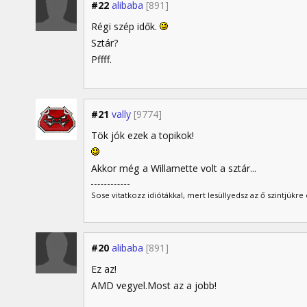
#22
alibaba
[891]
Régi szép idők.
Sztár?
Pffff.
#21
vally
[9774]
Tök jók ezek a topikok!
Akkor még a Willamette volt a sztár...
Sose vitatkozz idiótákkal, mert lesüllyedsz az ő szintjükre 
#20
alibaba
[891]
Ez az!
AMD vegyel.Most az a jobb!