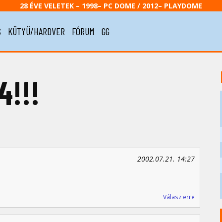
28 ÉVE VELETEK – 1998– PC DOME / 2012– PLAYDOME
S
KÜTYÜ/HARDVER
FÓRUM
GG
4!!!
2002.07.21. 14:27
Válasz erre