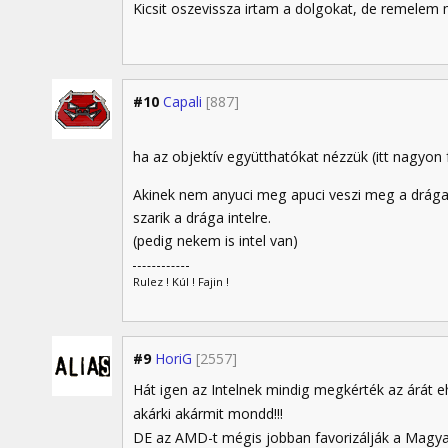
Kicsit oszevissza irtam a dolgokat, de remelem 
#10
Capali
[887]
ha az objektív együtthatókat nézzük (itt nagyon f
Akinek nem anyuci meg apuci veszi meg a drága
szarik a drága intelre.
(pedig nekem is intel van)
Rulez ! Kúl ! Fajin !
#9
HoriG
[2557]
Hát igen az Intelnek mindig megkérték az árát e
akárki akármit mondd!!!
DE az AMD-t mégis jobban favorizálják a Magyar