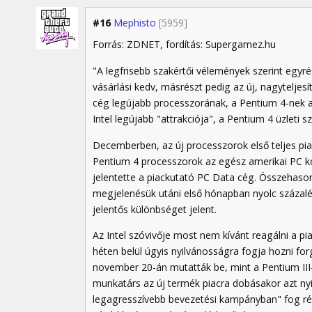
#16
Mephisto
[5959]
Forrás: ZDNET, fordítás: Supergamez.hu
"A legfrisebb szakértői vélemények szerint egyr
vásárlási kedv, másrészt pedig az új, nagyteljes
cég legújabb processzorának, a Pentium 4-nek a
Intel legújabb "attrakciója", a Pentium 4 üzleti s
Decemberben, az új processzorok első teljes pia
Pentium 4 processzorok az egész amerikai PC kon
jelentette a piackutató PC Data cég. Összehaso
megjelenésük utáni első hónapban nyolc százaléko
jelentős különbséget jelent.
Az Intel szóvivője most nem kívánt reagálni a p
héten belül úgyis nyilvánosságra fogja hozni for
november 20-án mutatták be, mint a Pentium III
munkatárs az új termék piacra dobásakor azt nyil
legagresszívebb bevezetési kampányban" fog rés