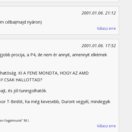
2001.01.06. 21:12
em célba(majd nyáron)
Válasz erre
2001.01.06. 17:52
gjobb procija, a P4, de nem ér annyit, amennyit elkérnek
gbizhatóság. KI A FENE MONDTA, HOGY AZ AMD
Y CSAK HALLOTTAD?
t, és jól tuningolhatók.
kor T-Birdöt, ha még kevesebb, Duront vegyél, mindegyik
en fogalmunk" M.I.
Válasz erre