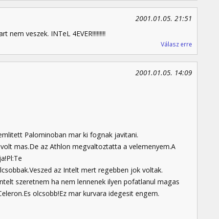
2001.01.05. 21:51
t nem veszek. INTeL 4EVER!!!!!!!!!
Válasz erre
2001.01.05. 14:09
mlitett Palominoban mar ki fognak javitani.
m volt mas.De az Athlon megvaltoztatta a velemenyem.A
a!Pl:Te
sobbak.Veszed az Intelt mert regebben jok voltak.
ntelt szeretnem ha nem lennenek ilyen pofatlanul magas
 Celeron.Es olcsobb!Ez mar kurvara idegesit engem.