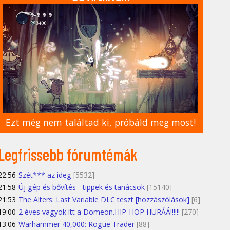
Ezt még nem találtad ki, próbáld meg most!
Legfrissebb fórumtémák
22:56
Szét*** az ideg
[5532]
21:58
Új gép és bővítés - tippek és tanácsok
[15140]
21:53
The Alters: Last Variable DLC teszt [hozzászólások]
[6]
19:00
2 éves vagyok itt a Domeon.HIP-HOP HURÁÁ!!!!!!
[270]
13:06
Warhammer 40,000: Rogue Trader
[88]