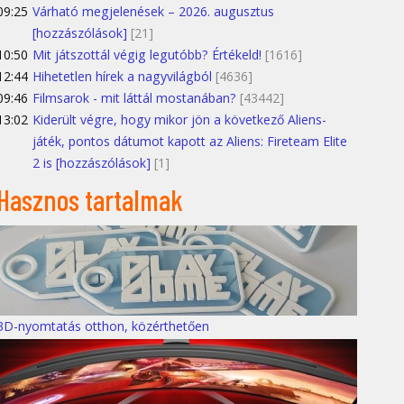
09:25
Várható megjelenések – 2026. augusztus
[hozzászólások]
[21]
10:50
Mit játszottál végig legutóbb? Értékeld!
[1616]
12:44
Hihetetlen hírek a nagyvilágból
[4636]
09:46
Filmsarok - mit láttál mostanában?
[43442]
13:02
Kiderült végre, hogy mikor jön a következő Aliens-
játék, pontos dátumot kapott az Aliens: Fireteam Elite
2 is [hozzászólások]
[1]
Hasznos tartalmak
3D-nyomtatás otthon, közérthetően