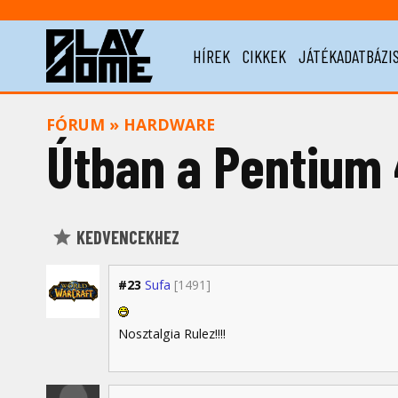
HÍREK
CIKKEK
JÁTÉKADATBÁZI
FÓRUM
»
HARDWARE
Útban a Pentium 
KEDVENCEKHEZ
#23
Sufa
[1491]
Nosztalgia Rulez!!!!