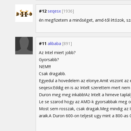
#12
seqesx
[1936]
én megfizetem a minőséget, amd-től írtózok, szar
#11
alibaba
[891]
Az Intel miert jobb?
Gyorsabb?
NEM!!!
Csak dragabb.
Egyedul a hovedelem az elonye.Amit viszont az e
seqesx:Eddig en is az Intelt szerettem mert ne
Duron meg meg inkabb!Az Intelt a hirneve taplalj
Le se szarod hogy az AMD-k gyorsabbak meg olc
Most sem rosszak, csak dragak.Meg mindig az I
araik.A Duron 600-on teljesit ugy mint a 800-as