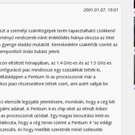
2001.01.07. 19:01
észt a személyi számítógépek terén tapasztalható csökkenő
ítményű rendszerek iránti érdeklődés hiánya okozza az Intel
 gyenge eladási mutatóit. Kereskedelmi szakértők szerint az
zempontból óriási bukást jelent.
con eltöltött hónapjában, az 1.4 GHz-es és az 1.5 GHz-es
figuráció piac mindössze egy százalékát tették ki,
nlításképpen a Pentium III-as processzorok már a
s piaci részesedésre tettek szert, ami azért valljuk be
iaci elemzők legújabb jelentéseire, mondván, hogy a cég két
galmi adatait. A Pentium 4-es chip-eket az elmúlt évben
-as processzorok utódait. Egy magas beosztású Intel-es
atkozta, hogy a cég tervei szerint a Pentium 4 "az eddigi
zesülni, és hogy mielőbb szeretnék minél szélesebb