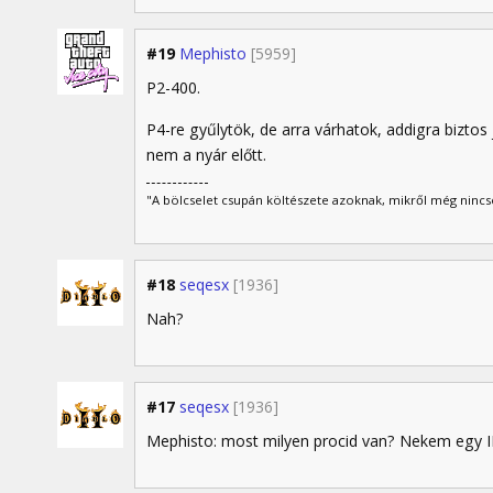
#19
Mephisto
[5959]
P2-400.
P4-re gyűlytök, de arra várhatok, addigra biztos
nem a nyár előtt.
"A bölcselet csupán költészete azoknak, mikről még nincs
#18
seqesx
[1936]
Nah?
#17
seqesx
[1936]
Mephisto: most milyen procid van? Nekem egy I