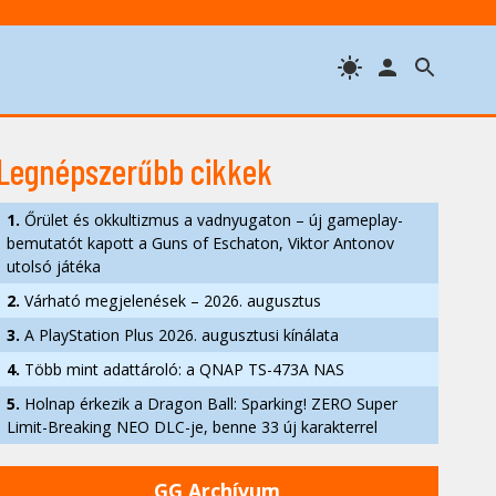
Legnépszerűbb cikkek
1.
Őrület és okkultizmus a vadnyugaton – új gameplay-
bemutatót kapott a Guns of Eschaton, Viktor Antonov
utolsó játéka
2.
Várható megjelenések – 2026. augusztus
3.
A PlayStation Plus 2026. augusztusi kínálata
4.
Több mint adattároló: a QNAP TS-473A NAS
5.
Holnap érkezik a Dragon Ball: Sparking! ZERO Super
Limit-Breaking NEO DLC-je, benne 33 új karakterrel
GG Archívum