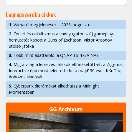
Legnépszerűbb cikkek
1.
Várható megjelenések – 2026. augusztus
2.
Őrület és okkultizmus a vadnyugaton – új gameplay-
bemutatót kapott a Guns of Eschaton, Viktor Antonov
utolsó játéka
3.
Több mint adattároló: a QNAP TS-473A NAS
4.
Míg a világ a lemezes játékok eltűnésétől tart, a Ziggurat
Interactive épp most jelentette be a majd’ 30 éves KKnD új
dobozos kiadását
5.
Cyberpunk diorámákat alkothatsz a Midnight
Momentsben
GG Archívum