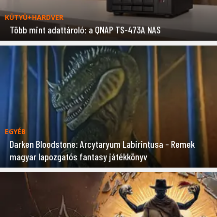
KÜTYÜ+HARDVER
Több mint adattároló: a QNAP TS-473A NAS
EGYÉB
Darken Bloodstone: Arcytaryum Labirintusa – Remek
magyar lapozgatós fantasy játékkönyv