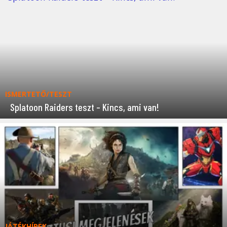
ISMERTETŐ/TESZT
Splatoon Raiders teszt – Kincs, ami van!
JÁTÉKHÍREK