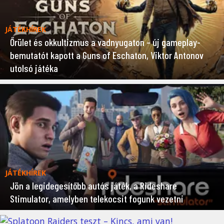
JÁTÉKHÍREK
Őrület és okkultizmus a vadnyugaton – új gameplay-
bemutatót kapott a Guns of Eschaton, Viktor Antonov
utolsó játéka
JÁTÉKHÍREK
Jön a legidegesítőbb autós játék, a Rideshare
Stimulator, amelyben telekocsit fogunk vezetni