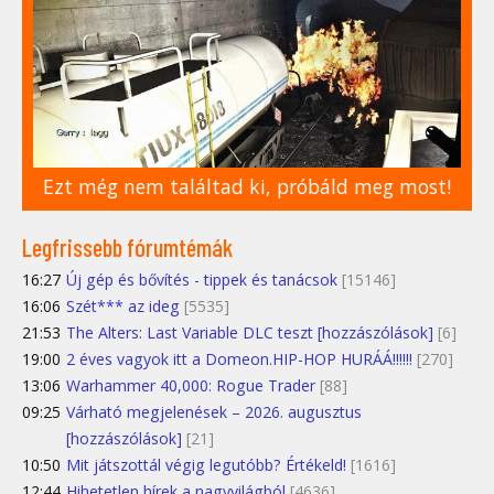
Ezt még nem találtad ki, próbáld meg most!
Legfrissebb fórumtémák
16:27
Új gép és bővítés - tippek és tanácsok
[15146]
16:06
Szét*** az ideg
[5535]
21:53
The Alters: Last Variable DLC teszt [hozzászólások]
[6]
19:00
2 éves vagyok itt a Domeon.HIP-HOP HURÁÁ!!!!!!
[270]
13:06
Warhammer 40,000: Rogue Trader
[88]
09:25
Várható megjelenések – 2026. augusztus
[hozzászólások]
[21]
10:50
Mit játszottál végig legutóbb? Értékeld!
[1616]
12:44
Hihetetlen hírek a nagyvilágból
[4636]