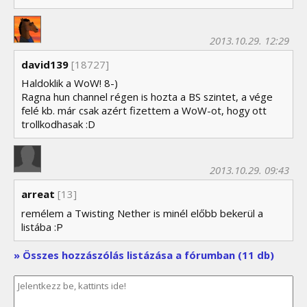
2013.10.29. 12:29
david139
[18727]
Haldoklik a WoW! 8-)
Ragna hun channel régen is hozta a BS szintet, a vége
felé kb. már csak azért fizettem a WoW-ot, hogy ott
trollkodhasak :D
2013.10.29. 09:43
arreat
[13]
remélem a Twisting Nether is minél előbb bekerül a
listába :P
» Összes hozzászólás listázása a fórumban (11 db)