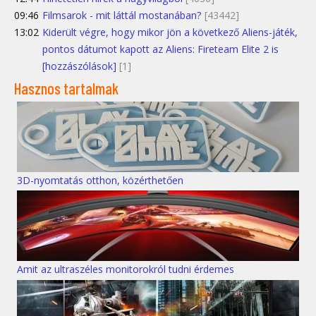
09:46
Filmsarok - mit láttál mostanában?
[43442]
13:02
Kiderült végre, hogy mikor jön a következő Aliens-játék,
pontos dátumot kapott az Aliens: Fireteam Elite 2 is
[hozzászólások]
[1]
Hasznos tartalmak
3D-nyomtatás otthon, közérthetően
Amit az ultraszéles monitorokról tudni érdemes