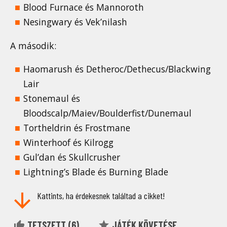
Blood Furnace és Mannoroth
Nesingwary és Vek’nilash
A második:
Haomarush és Detheroc/Dethecus/Blackwing
Lair
Stonemaul és
Bloodscalp/Maiev/Boulderfist/Dunemaul
Tortheldrin és Frostmane
Winterhoof és Kilrogg
Gul’dan és Skullcrusher
Lightning’s Blade és Burning Blade
Kattints, ha érdekesnek találtad a cikket!
TETSZETT (
6
)
JÁTÉK KÖVETÉSE