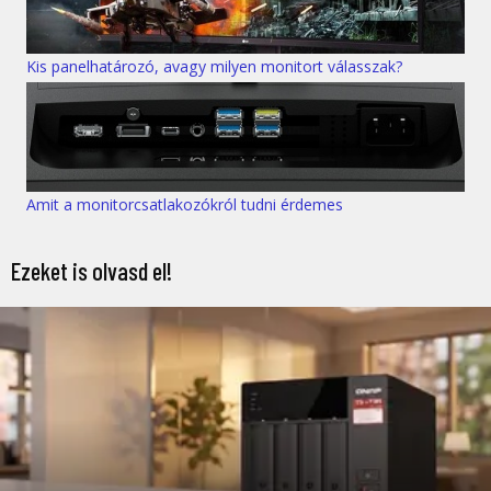
Kis panelhatározó, avagy milyen monitort válasszak?
Amit a monitorcsatlakozókról tudni érdemes
Ezeket is olvasd el!