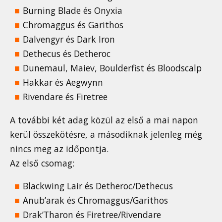
Burning Blade és Onyxia
Chromaggus és Garithos
Dalvengyr és Dark Iron
Dethecus és Detheroc
Dunemaul, Maiev, Boulderfist és Bloodscalp
Hakkar és Aegwynn
Rivendare és Firetree
A további két adag közül az első a mai napon
kerül összekötésre, a másodiknak jelenleg még
nincs meg az időpontja.
Az első csomag:
Blackwing Lair és Detheroc/Dethecus
Anub’arak és Chromaggus/Garithos
Drak’Tharon és Firetree/Rivendare