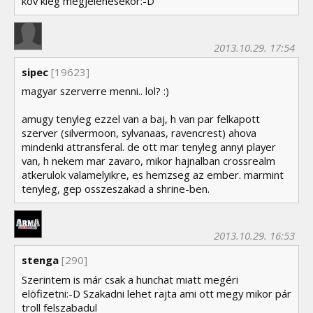
köv kieg megjelenésekor:-D
2013.10.29. 17:54
sipec
[19623]
magyar szerverre menni.. lol? :)
amugy tenyleg ezzel van a baj, h van par felkapott
szerver (silvermoon, sylvanaas, ravencrest) ahova
mindenki attransferal. de ott mar tenyleg annyi player
van, h nekem mar zavaro, mikor hajnalban crossrealm
atkerulok valamelyikre, es hemzseg az ember. marmint
tenyleg, gep osszeszakad a shrine-ben.
2013.10.29. 16:53
stenga
[290]
Szerintem is már csak a hunchat miatt megéri
elöfizetni:-D Szakadni lehet rajta ami ott megy mikor pár
troll felszabadul