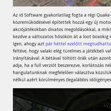
Az id Software gyakorlatilag fogta a régi Quake
közreműködésével építettek hozzá egy új motor
akciójátékokban divatos megoldásokkal, a mikr
kezdve a változatos hősökön át a loot boxokig 
Igen, ahogy azt
pár héttel ezelőtt megtudhatt
feltéve, hogy valaki elég türelmes a játékbeli 
irányításával. A bétával töltött órák után azonb
adja, ha a full verziót beszerezve, korlátozás né
hangulatunknak megfelelően választva közülük. 
nélkül azért körülményes (legalábbis időigényes)