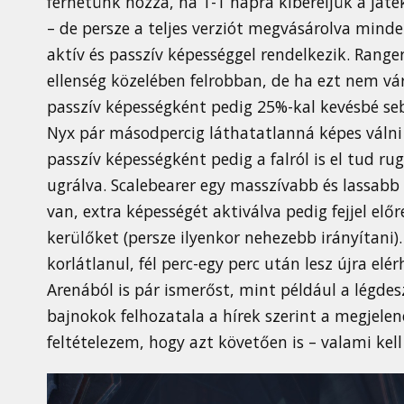
férhetünk hozzá, ha 1-1 napra kibéreljük a játé
– de persze a teljes verziót megvásárolva minde
aktív és passzív képességgel rendelkezik. Rang
ellenség közelében felrobban, de ha ezt nem várj
passzív képességként pedig 25%-kal kevésbé seb
Nyx pár másodpercig láthatatlanná képes válni 
passzív képességként pedig a falról is el tud r
ugrálva. Scalebearer egy masszívabb és lassabb 
van, extra képességét aktiválva pedig fejjel elő
kerülőket (persze ilyenkor nehezebb irányítani
korlátlanul, fél perc-egy perc után lesz újra elé
Arenából is pár ismerőst, mint például a légdes
bajnokok felhozatala a hírek szerint a megjele
feltételezem, hogy azt követően is – valami kell 