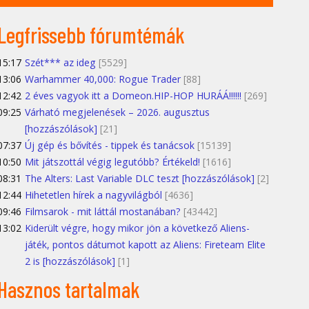
Legfrissebb fórumtémák
15:17
Szét*** az ideg
[5529]
13:06
Warhammer 40,000: Rogue Trader
[88]
12:42
2 éves vagyok itt a Domeon.HIP-HOP HURÁÁ!!!!!!
[269]
09:25
Várható megjelenések – 2026. augusztus
[hozzászólások]
[21]
07:37
Új gép és bővítés - tippek és tanácsok
[15139]
10:50
Mit játszottál végig legutóbb? Értékeld!
[1616]
08:31
The Alters: Last Variable DLC teszt [hozzászólások]
[2]
12:44
Hihetetlen hírek a nagyvilágból
[4636]
09:46
Filmsarok - mit láttál mostanában?
[43442]
13:02
Kiderült végre, hogy mikor jön a következő Aliens-
játék, pontos dátumot kapott az Aliens: Fireteam Elite
2 is [hozzászólások]
[1]
Hasznos tartalmak