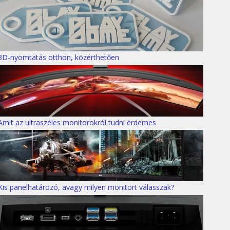
3D-nyomtatás otthon, közérthetően
Amit az ultraszéles monitorokról tudni érdemes
Kis panelhatározó, avagy milyen monitort válasszak?