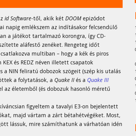
az
id Software
-től, akik két
DOOM
epizódot
ai napig emlékszem az indításakor felcsendülő
an a játékot tartalmazó korongra, így CD-
zítette aláfestő zenéket. Rengeteg időt
e csatlakozva multiban – hogy a kék és piros
en KEX és REDZ néven illetett csapatok
 a NIN feliratú dobozok szögeit (szép kis utalás
öttek a folytatások, a
Quake II
és a
Quake III
el az életemből (és dobozuk hasonló méretű
kíváncsian figyeltem a tavalyi E3-on bejelentett
eókat, majd vártam a zárt bétahétvégéket. Most,
ött lássuk, mire számíthatunk a várhatóan idén