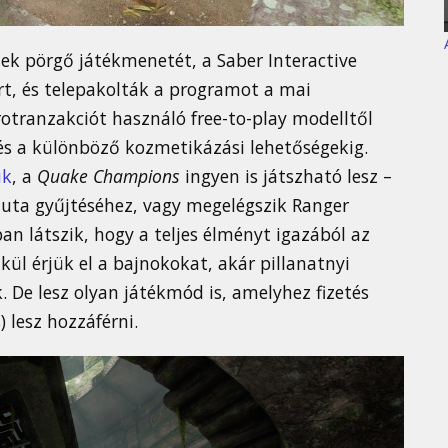
-ek pörgő játékmenetét, a Saber Interactive
t, és telepakolták a programot a mai
otranzakciót használó free-to-play modelltől
és a különböző kozmetikázási lehetőségekig.
uk
, a
Quake Champions
ingyen is játszható lesz –
valuta gyűjtéséhez, vagy megelégszik Ranger
an látszik, hogy a teljes élményt igazából az
lkül érjük el a bajnokokat, akár pillanatnyi
De lesz olyan játékmód is, amelyhez fizetés
 lesz hozzáférni.