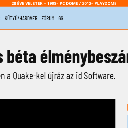
28 ÉVE VELETEK – 1998– PC DOME / 2012– PLAYDOME
S
KÜTYÜ/HARDVER
FÓRUM
GG
 béta élménybeszá
n a Quake-kel újráz az id Software.