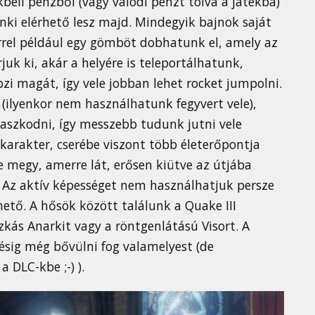
kbeli pénzből (vagy valódi pénzt tolva a játékba)
nki elérhető lesz majd. Mindegyik bajnok saját
errel például egy gömböt dobhatunk el, amely az
uk ki, akár a helyére is teleportálhatunk,
zi magát, így vele jobban lehet rocket jumpolni.
(ilyenkor nem használhatunk fegyvert vele),
ugaszkodni, így messzebb tudunk jutni vele
karakter, cserébe viszont több életerőpontja
re megy, amerre lát, erősen kiütve az útjába
). Az aktív képességet nem használhatjuk persze
rhető. A hősök között találunk a Quake III
zkás Anarkit vagy a röntgenlátású Visort. A
nésig még bővülni fog valamelyest (de
a DLC-kbe ;-) ).