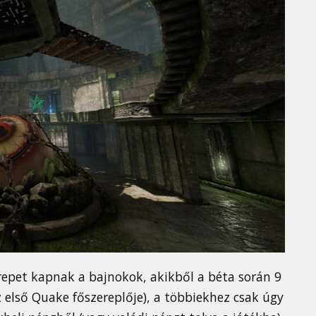
epet kapnak a bajnokok, akikből a béta során 9
z első Quake főszereplője), a többiekhez csak úgy