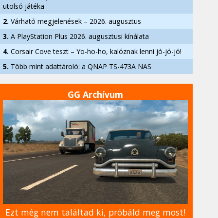
utolsó játéka
2.
Várható megjelenések – 2026. augusztus
3.
A PlayStation Plus 2026. augusztusi kínálata
4.
Corsair Cove teszt – Yo-ho-ho, kalóznak lenni jó-jó-jó!
5.
Több mint adattároló: a QNAP TS-473A NAS
GG Archívum
Ezt még nem találtad ki, próbáld meg most!