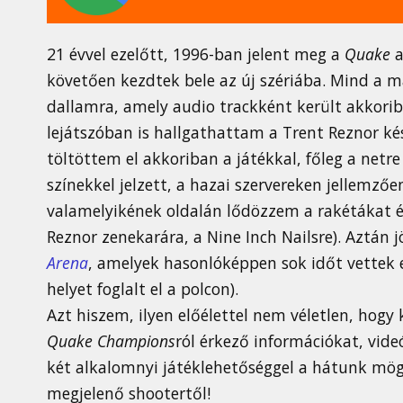
21 évvel ezelőtt, 1996-ban jelent meg a
Quake
követően kezdtek bele az új szériába. Mind a m
dallamra, amely audio trackként került akkorib
lejátszóban is hallgathattam a Trent Reznor kés
töltöttem el akkoriban a játékkal, főleg a netr
színekkel jelzett, a hazai szervereken jellemző
valamelyikének oldalán lődözzem a rakétákat és
Reznor zenekarára, a Nine Inch Nailsre). Aztán j
Arena
, amelyek hasonlóképpen sok időt vettek 
helyet foglalt el a polcon).
Azt hiszem, ilyen előélettel nem véletlen, hogy 
Quake Champions
ról érkező információkat, vid
két alkalomnyi játéklehetőséggel a hátunk mög
megjelenő shootertől!