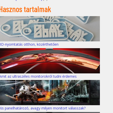
Hasznos tartalmak
3D-nyomtatás otthon, közérthetően
Amit az ultraszéles monitorokról tudni érdemes
Kis panelhatározó, avagy milyen monitort válasszak?