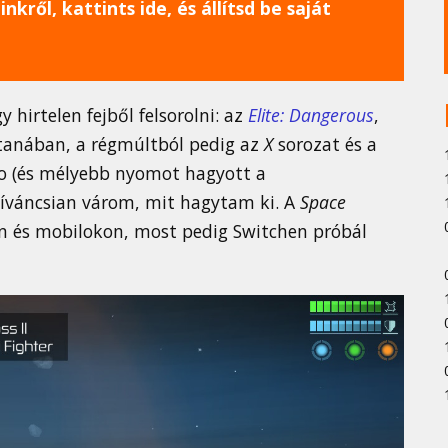
nkről, kattints ide, és állítsd be saját
irtelen fejből felsorolni: az
Elite: Dangerous
,
stanában, a régmúltból pedig az
X
sorozat és a
no (és mélyebb nyomot hagyott a
íváncsian várom, mit hagytam ki. A
Space
n és mobilokon, most pedig Switchen próbál