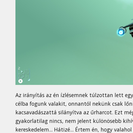
Az irányítás az én ízlésemnek túlzottan lett eg
célba fogunk valakit, onnantól nekünk csak lőni 
kacsavadászattá silányítva az űrharcot. Ezt még
gyakorlatilag nincs, nem jelent különösebb kihív
kereskedelem... Hátizé... Értem én, hogy valaho