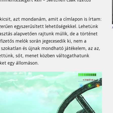
kicsit, azt mondanám, amit a címlapon is írtam:
szerűen egyszerűsített lehetőségekkel. Lehetünk
lasztás alapvetően rajtunk múlik, de a történet
 fizetős melók során jegecesedik ki, nem a
t szokatlan és újnak mondható játékelem, az az,
lettünk, sőt, menet közben váltogathatunk
ket egy állomáson.