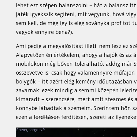
lehet ezt szépen balanszolni – hát a balansz itt
játék igyekszik segíteni, mit vegyünk, hová vi
sem kell, de még így is elég soványka profitot 
vagyok ennyire béna?).
Ami pedig a megvalósítást illeti: nem lesz ez s
Alapvetően én értékelem, ahogy a hajók és az 
mobilokon még bőven tolerálható, addig már S
összevetve is, csak hogy valamennyire műfajon b
bolygók – itt azért elég kemény időutazásban v
zavarnak: ezek mindig a semmi közepén leledzen
kimaradt – szerencsére, mert amit steames és 
könnybe lábadtak a szemeim. Szerintem hőn sze
ezen a
fordításon
ferdítésen, szereti az ilyeneket.