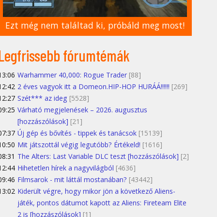
Ezt még nem találtad ki, próbáld meg most!
Legfrissebb fórumtémák
13:06
Warhammer 40,000: Rogue Trader
[88]
12:42
2 éves vagyok itt a Domeon.HIP-HOP HURÁÁ!!!!!!
[269]
12:27
Szét*** az ideg
[5528]
09:25
Várható megjelenések – 2026. augusztus
[hozzászólások]
[21]
07:37
Új gép és bővítés - tippek és tanácsok
[15139]
10:50
Mit játszottál végig legutóbb? Értékeld!
[1616]
08:31
The Alters: Last Variable DLC teszt [hozzászólások]
[2]
12:44
Hihetetlen hírek a nagyvilágból
[4636]
09:46
Filmsarok - mit láttál mostanában?
[43442]
13:02
Kiderült végre, hogy mikor jön a következő Aliens-
játék, pontos dátumot kapott az Aliens: Fireteam Elite
2 is [hozzászólások]
[1]