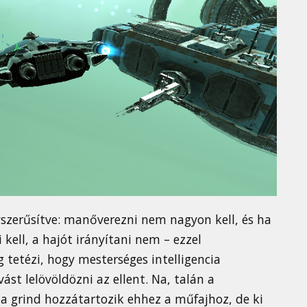
yszerűsítve: manőverezni nem nagyon kell, és ha
kell, a hajót irányítani nem – ezzel
 tetézi, hogy mesterséges intelligencia
ást lelövöldözni az ellent. Na, talán a
l a grind hozzátartozik ehhez a műfajhoz, de ki