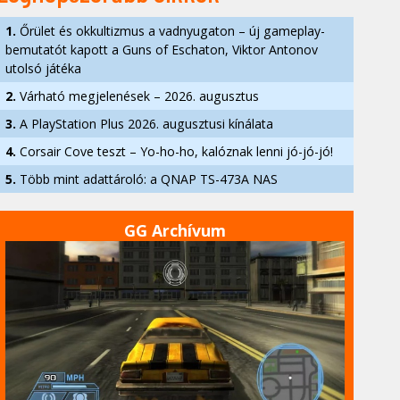
1.
Őrület és okkultizmus a vadnyugaton – új gameplay-
bemutatót kapott a Guns of Eschaton, Viktor Antonov
utolsó játéka
2.
Várható megjelenések – 2026. augusztus
3.
A PlayStation Plus 2026. augusztusi kínálata
4.
Corsair Cove teszt – Yo-ho-ho, kalóznak lenni jó-jó-jó!
5.
Több mint adattároló: a QNAP TS-473A NAS
GG Archívum