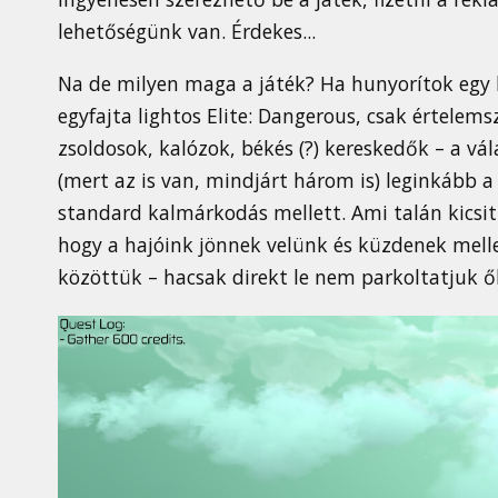
lehetőségünk van. Érdekes...
Na de milyen maga a játék? Ha hunyorítok egy 
egyfajta lightos Elite: Dangerous, csak értelem
zsoldosok, kalózok, békés (?) kereskedők – a vá
(mert az is van, mindjárt három is) leginkább a
standard kalmárkodás mellett. Ami talán kicsi
hogy a hajóink jönnek velünk és küzdenek mel
közöttük – hacsak direkt le nem parkoltatjuk ő