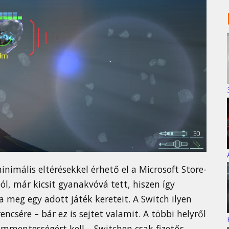
nimális eltérésekkel érhető el a Microsoft Store-
ól, már kicsit gyanakvóvá tett, hiszen így
 meg egy adott játék kereteit. A Switch ilyen
csére – bár ez is sejtet valamit. A többi helyről
lámmentességért kell – Switchen csak fizetős