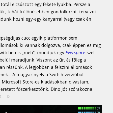
 totál elcsúszott egy fekete lyukba. Persze a
gyük, tehát különösebben gondolkozni, tervezni
tudunk hozni egy-egy kanyarral (vagy csak én
zépségdíjas cucc egyik platformon sem.
állomások ki vannak dolgozva, csak éppen ez míg
witchen is „meh”, mondjuk egy
Everspace
-szel
elül maradjunk. Viszont az űr, és főleg a
an részünk. A legjobban a felszíni állomások
ek... A magyar nyelv a Switch verzióból
a Microsoft Store-os kiadásokban olvastam,
retett főszerkesztőnk, Dino jót szórakozna
.. :D