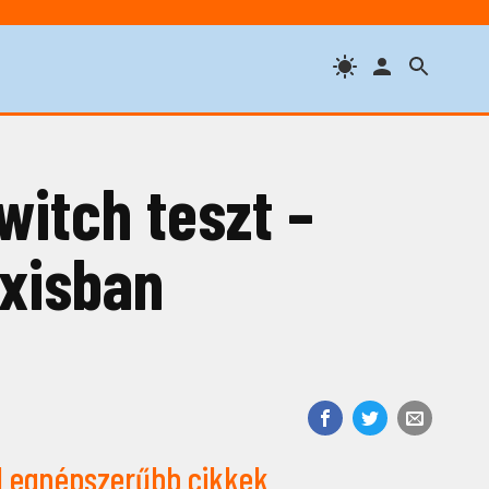
itch teszt –
xisban
Legnépszerűbb cikkek