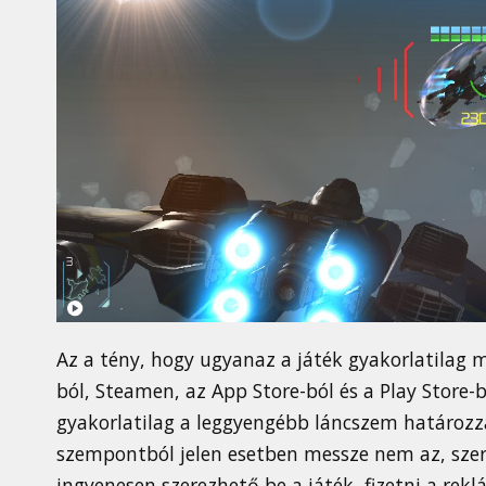
Az a tény, hogy ugyanaz a játék gyakorlatilag mi
ból, Steamen, az App Store-ból és a Play Store-b
gyakorlatilag a leggyengébb láncszem határozza
szempontból jelen esetben messze nem az, szeren
ingyenesen szerezhető be a játék, fizetni a rek