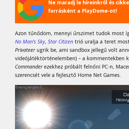
Ne maradj le híreinkről és cikkei
forrásként a PlayDome-ot!
Azon tűnődöm, mennyi űrszimet tudok most így h
No Man’s Sky
,
Star Citizen
trió uralja a teret mo
Privateer
ugrik be, ami sandbox jellegű volt an
videójátéktörténelemben) – a kommentekben k
Commander
ezekhez próbált felnőni PC-n, Mace
szerencsét vele a fejlesztő Home Net Games.