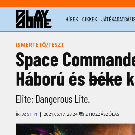
HÍREK
CIKKEK
JÁTÉKADATBÁZI
ISMERTETŐ/TESZT
Space Commander
Háború és
béke
k
Elite: Dangerous Lite.
ÍRTA:
SITYI
2021.05.17. 23:24
2 HOZZÁSZÓLÁS