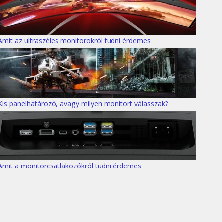
Amit az ultraszéles monitorokról tudni érdemes
Kis panelhatározó, avagy milyen monitort válasszak?
Amit a monitorcsatlakozókról tudni érdemes