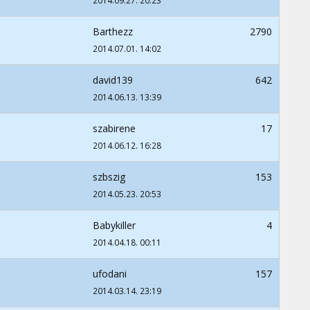
2014.09.27. 20:23
Barthezz
2790
2014.07.01. 14:02
david139
642
2014.06.13. 13:39
szabirene
17
2014.06.12. 16:28
szbszig
153
2014.05.23. 20:53
Babykiller
4
2014.04.18. 00:11
ufodani
157
2014.03.14. 23:19