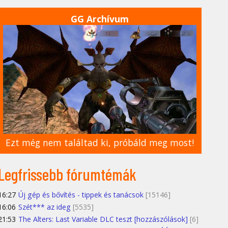
GG Archívum
Ezt még nem találtad ki, próbáld meg most!
Legfrissebb fórumtémák
16:27
Új gép és bővítés - tippek és tanácsok
[15146]
16:06
Szét*** az ideg
[5535]
21:53
The Alters: Last Variable DLC teszt [hozzászólások]
[6]