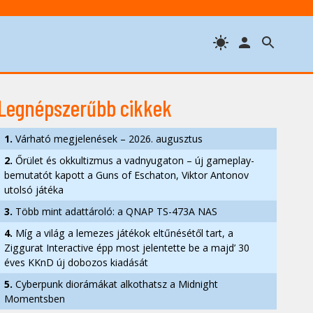
Legnépszerűbb cikkek
1.
Várható megjelenések – 2026. augusztus
2.
Őrület és okkultizmus a vadnyugaton – új gameplay-
bemutatót kapott a Guns of Eschaton, Viktor Antonov
utolsó játéka
3.
Több mint adattároló: a QNAP TS-473A NAS
4.
Míg a világ a lemezes játékok eltűnésétől tart, a
Ziggurat Interactive épp most jelentette be a majd’ 30
éves KKnD új dobozos kiadását
5.
Cyberpunk diorámákat alkothatsz a Midnight
Momentsben