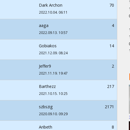
Dark Archon
70
2022.10.04. 06:11
aaga
4
2022.09.13. 10:57
Gobiakos
14
2021.12.09. 08:24
Jeffer9
2
2021.11.19. 19:47
Barthezz
217
2021.10.15. 10:25
szbszig
2171
2020.09.10. 09:29
Aribeth
8