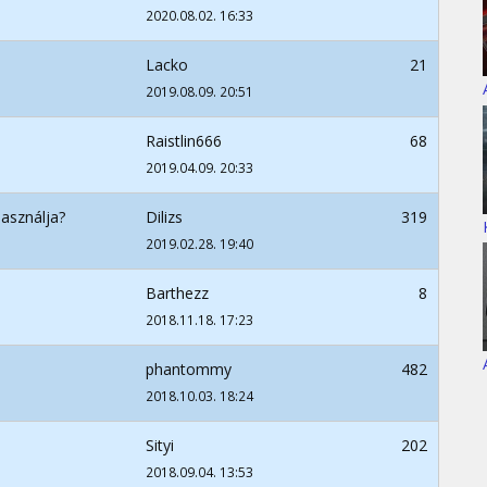
2020.08.02. 16:33
Lacko
21
2019.08.09. 20:51
Raistlin666
68
2019.04.09. 20:33
használja?
Dilizs
319
2019.02.28. 19:40
Barthezz
8
2018.11.18. 17:23
phantommy
482
2018.10.03. 18:24
Sityi
202
2018.09.04. 13:53