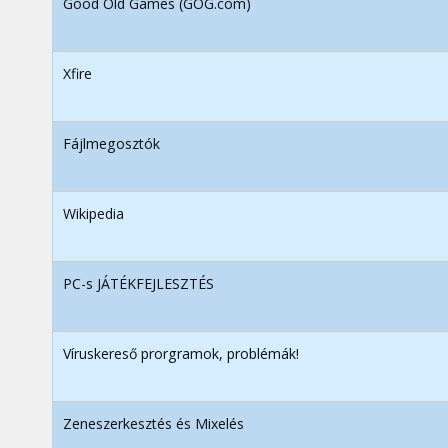
Good Old Games (GOG.com)
Xfire
Fájlmegosztók
Wikipedia
PC-s JÁTÉKFEJLESZTÉS
Víruskereső prorgramok, problémák!
Zeneszerkesztés és Mixelés