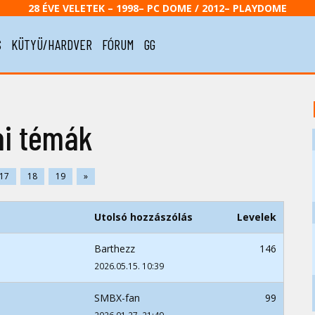
28 ÉVE VELETEK – 1998– PC DOME / 2012– PLAYDOME
S
KÜTYÜ/HARDVER
FÓRUM
GG
ai témák
17
18
19
»
Utolsó hozzászólás
Levelek
Barthezz
146
2026.05.15. 10:39
SMBX-fan
99