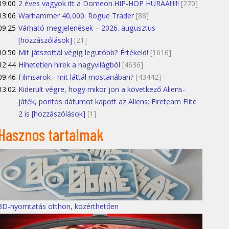
19:00
2 éves vagyok itt a Domeon.HIP-HOP HURÁÁ!!!!!!
[270]
13:06
Warhammer 40,000: Rogue Trader
[88]
09:25
Várható megjelenések – 2026. augusztus
[hozzászólások]
[21]
10:50
Mit játszottál végig legutóbb? Értékeld!
[1616]
12:44
Hihetetlen hírek a nagyvilágból
[4636]
09:46
Filmsarok - mit láttál mostanában?
[43442]
13:02
Kiderült végre, hogy mikor jön a következő Aliens-
játék, pontos dátumot kapott az Aliens: Fireteam Elite
2 is [hozzászólások]
[1]
Hasznos tartalmak
3D-nyomtatás otthon, közérthetően