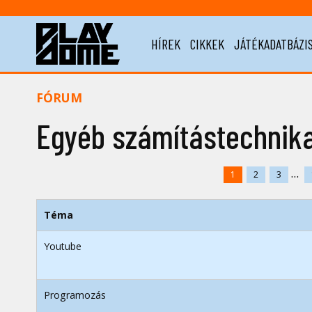
HÍREK
CIKKEK
JÁTÉKADATBÁZI
FÓRUM
Egyéb számítástechnik
...
1
2
3
Téma
Youtube
Programozás