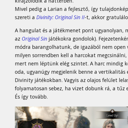
kirajzolódik a háttérben.
Mivel pedig a Larian a fejlesztő, így tulajdonk
szereti a
Divinity: Original Sin II
-t, akkor gratulálo
A hangulat és a játékmenet pont ugyanolyan, mi
az
Original Sin
játékokra gondolok). Fejezetenké
módra barangolhatunk, de igazából nem open wo
milyen sorrendben kell a harcokat megcsinálni, 
mert nem léptünk elég szintet. A harc mindig k
oda, ugyanúgy megjelenik benne a vertikalitás 
Divinity játékokban. Vagyis az olajos felület le
folyamatosan sebez, ha vizet dobunk rá, a tűz el
És így tovább.