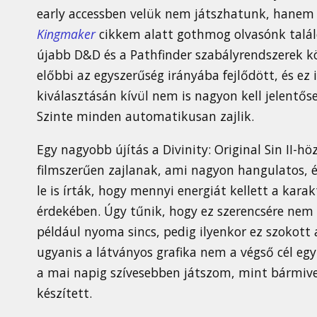
early accessben velük nem játszhatunk, hanem 
Kingmaker
cikkem alatt gothmog olvasónk talá
újabb D&D és a Pathfinder szabályrendszerek k
előbbi az egyszerűség irányába fejlődött, és ez it
kiválasztásán kívül nem is nagyon kell jelentős
Szinte minden automatikusan zajlik.
Egy nagyobb újítás a Divinity: Original Sin II-h
filmszerűen zajlanak, ami nagyon hangulatos, 
le is írták, hogy mennyi energiát kellett a kara
érdekében. Úgy tűnik, hogy ez szerencsére ne
például nyoma sincs, pedig ilyenkor ez szokott
ugyanis a látványos grafika nem a végső cél egy
a mai napig szívesebben játszom, mint bármive
készített.