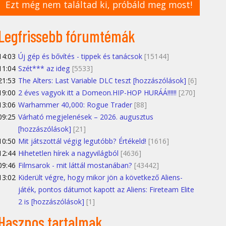
Ezt még nem találtad ki, próbáld meg most!
Legfrissebb fórumtémák
14:03
Új gép és bővítés - tippek és tanácsok
[15144]
11:04
Szét*** az ideg
[5533]
21:53
The Alters: Last Variable DLC teszt [hozzászólások]
[6]
19:00
2 éves vagyok itt a Domeon.HIP-HOP HURÁÁ!!!!!!
[270]
13:06
Warhammer 40,000: Rogue Trader
[88]
09:25
Várható megjelenések – 2026. augusztus
[hozzászólások]
[21]
10:50
Mit játszottál végig legutóbb? Értékeld!
[1616]
12:44
Hihetetlen hírek a nagyvilágból
[4636]
09:46
Filmsarok - mit láttál mostanában?
[43442]
13:02
Kiderült végre, hogy mikor jön a következő Aliens-
játék, pontos dátumot kapott az Aliens: Fireteam Elite
2 is [hozzászólások]
[1]
Hasznos tartalmak