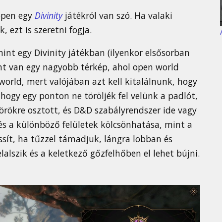
éppen egy
Divinity
játékról van szó. Ha valaki
k, ezt is szeretni fogja.
nt egy Divinity játékban (ilyenkor elsősorban
nt van egy nagyobb térkép, ahol open world
rld, mert valójában azt kell kitalálnunk, hogy
hogy egy ponton ne töröljék fel velünk a padlót,
örökre osztott, és D&D szabályrendszer ide vagy
és a különböző felületek kölcsönhatása, mint a
lassít, ha tűzzel támadjuk, lángra lobban és
alszik és a keletkező gőzfelhőben el lehet bújni.