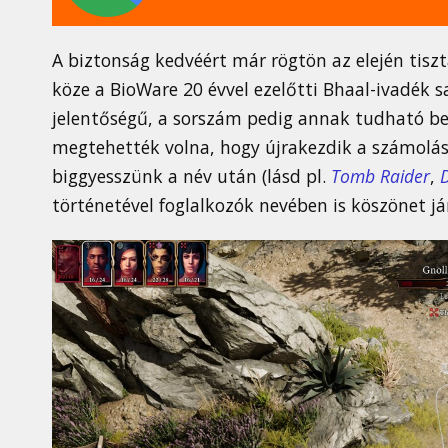
A biztonság kedvéért már rögtön az elején tis
köze a BioWare 20 évvel ezelőtti Bhaal-ivadék s
jelentőségű, a sorszám pedig annak tudható be, 
megtehették volna, hogy újrakezdik a számolás
biggyesszünk a név után (lásd pl.
Tomb Raider
,
történetével foglalkozók nevében is köszönet jár