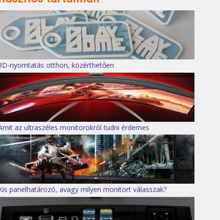
3D-nyomtatás otthon, közérthetően
Amit az ultraszéles monitorokról tudni érdemes
Kis panelhatározó, avagy milyen monitort válasszak?