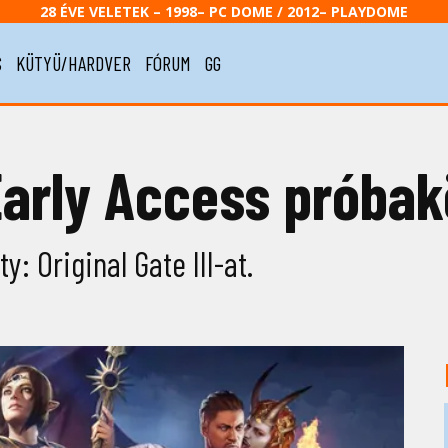
28 ÉVE VELETEK – 1998– PC DOME / 2012– PLAYDOME
S
KÜTYÜ/HARDVER
FÓRUM
GG
 Early Access próbak
y: Original Gate III-at.