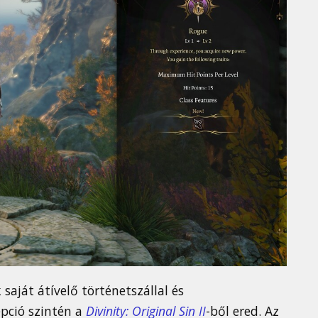
saját átívelő történetszállal és
pció szintén a
Divinity: Original Sin II
-ből ered. Az