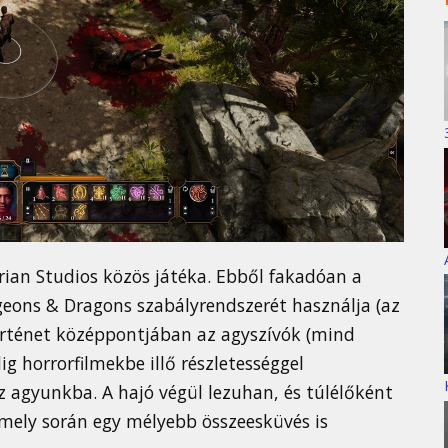
rian Studios közös játéka. Ebből fakadóan a
geons & Dragons szabályrendszerét használja (az
rténet középpontjában az agyszívók (mind
ig horrorfilmekbe illő részletességgel
z agyunkba. A hajó végül lezuhan, és túlélőként
amely során egy mélyebb összeesküvés is