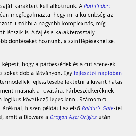
saját karaktert kell alkotnunk. A
Pathfinder:
lóan megfogalmazta, hogy mi a különbség az
özött. Utóbbi a nagyobb komplexitás, míg
t látszik is. A faj és a karakterosztály
ebb döntéseket hoznunk, a szintlépéseknél se.
öz képest, hogy a párbeszédek és a cut scene-ek
és sokat dob a látványon. Egy
fejlesztői naplóban
ktermodellek fejlesztésébe fektetni a kívánt hatás
m ment másnak a rovására. Párbeszédkeréknek
 a logikus következő lépés lenni. Számomra
 játéknál, hiszen például az első
Baldur’s Gate
-tel
l, amit a Bioware a
Dragon Age: Origins
után