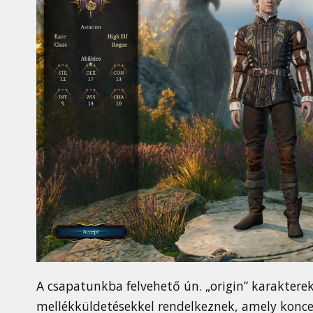
A csapatunkba felvehető ún. „origin” karakterek 
mellékküldetésekkel rendelkeznek, amely konce