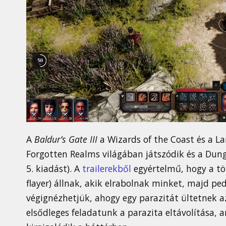
A
Baldur’s Gate III
a Wizards of the Coast és a La
Forgotten Realms világában játszódik és a Dun
5. kiadást). A
trailerekből
egyértelmű, hogy a tö
flayer) állnak, akik elrabolnak minket, majd ped
végignézhetjük, ahogy egy parazitát ültetnek a
elsődleges feladatunk a parazita eltávolítása, 