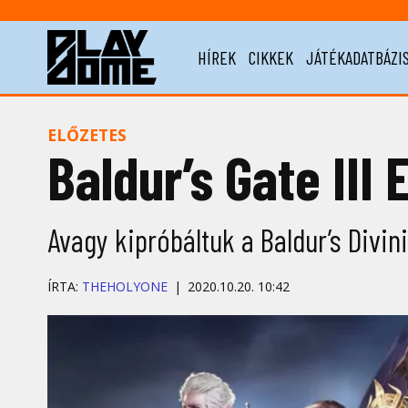
HÍREK
CIKKEK
JÁTÉKADATBÁZI
ELŐZETES
Baldur’s Gate III
Avagy kipróbáltuk a Baldur’s Divinit
ÍRTA:
THEHOLYONE
2020.10.20. 10:42